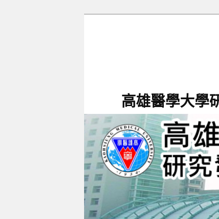
跳
至
主
要
內
容
高雄醫學大學