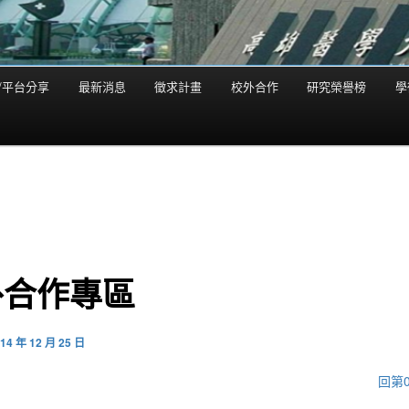
/平台分享
最新消息
徵求計畫
校外合作
研究榮譽榜
學
外合作專區
14 年 12 月 25 日
回第