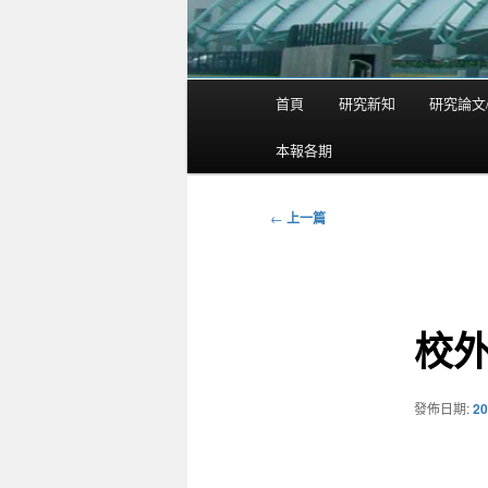
首頁
研究新知
研究論文
主
要
本報各期
選
單
←
上一篇
文
章
導
覽
校
發佈日期:
20