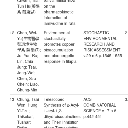
Chwen; Tsai,
Salvia miltiorrhiza
Tun Hu(藥學
on the
系 蔡東湖)
pharmacokinetic
interaction of
lamivudine in rats
12
Chen, Wei-
Environmental
STOCHASTIC
2
Yu(生物醫學
stochasticity
ENVIRONMENTAL
暨環境生物
promotes copper
RESEARCH AND
學系 陳韋妤);
bioaccumulation
RISK ASSESSMENT
Ju, Yun-Ru;
and bioenergetic
v.29 n.6 p.1545-1555
Lin, Chia-
response in tilapia
Jung; Tsai,
Jeng-Wei;
Chen, Szu-
Cheih; Liao,
Chung-Min
13
Chung, Tsai-
Telescoped
ACS
3
Wen; Hung,
Synthesis of 2-Acyl-
COMBINATORIAL
Yi-Tzu;
1-aryl-1,2-
SCIENCE v.17 n.8
Thikekar,
dihydroisoquinolines
p.442-451
Tushar;
and Their Inhibition
Paike,
of the Transcription