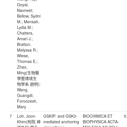
Goyal,
Navneet;
Bellow, Sydni
M.; Mensah,
Lydia M.;
Chatters,
Amari J.;
Bratton,
Melyssa R.;
Wiese,
Thomas E.;
Zhao,
Ming(生物醫
學暨環境生
物學系 趙明);
Wang,
Guangdi;
Foroozesh,
Mary
7
Loh, Joon-
GSKIP- and GSK3-
BIOCHIMICA ET
5
Khim(附院 神
mediated anchoring
BIOPHYSICA ACTA-