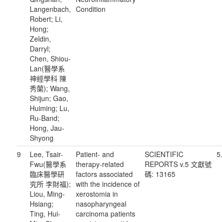
Langenbach,
Condition
Robert; Li,
Hong;
Zeldin,
Darryl;
Chen, Shiou-
Lan(醫學系
神經學科 陳
秀蘭); Wang,
Shijun; Gao,
Huiming; Lu,
Ru-Band;
Hong, Jau-
Shyong
9
Lee, Tsair-
Patient- and
SCIENTIFIC
5
Fwu(醫學系
therapy-related
REPORTS v.5 文獻號
臨床醫學研
factors associated
碼: 13165
究所 李財福);
with the incidence of
Liou, Ming-
xerostomia in
Hsiang;
nasopharyngeal
Ting, Hui-
carcinoma patients