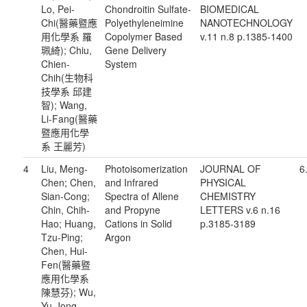
Lo, Pei-
Chondroitin Sulfate-
BIOMEDICAL
Chi(醫藥暨應
Polyethyleneimine
NANOTECHNOLOGY
用化學系 羅
Copolymer Based
v.11 n.8 p.1385-1400
珮綺); Chiu,
Gene Delivery
Chien-
System
Chih(生物科
技學系 邱建
智); Wang,
Li-Fang(醫藥
暨應用化學
系 王麗芳)
4
Liu, Meng-
Photoisomerization
JOURNAL OF
6
Chen; Chen,
and Infrared
PHYSICAL
Sian-Cong;
Spectra of Allene
CHEMISTRY
Chin, Chih-
and Propyne
LETTERS v.6 n.16
Hao; Huang,
Cations in Solid
p.3185-3189
Tzu-Ping;
Argon
Chen, Hui-
Fen(醫藥暨
應用化學系
陳慧芬); Wu,
Yu-Jong