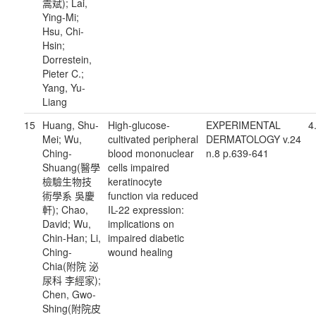
嵩斌); Lai,
Ying-Mi;
Hsu, Chi-
Hsin;
Dorrestein,
Pieter C.;
Yang, Yu-
Liang
15
Huang, Shu-
High-glucose-
EXPERIMENTAL
4
Mei; Wu,
cultivated peripheral
DERMATOLOGY v.24
Ching-
blood mononuclear
n.8 p.639-641
Shuang(醫學
cells impaired
檢驗生物技
keratinocyte
術學系 吳慶
function via reduced
軒); Chao,
IL-22 expression:
David; Wu,
implications on
Chin-Han; Li,
impaired diabetic
Ching-
wound healing
Chia(附院 泌
尿科 李經家);
Chen, Gwo-
Shing(附院皮