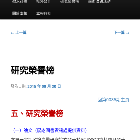
要
徵求計畫
校外合作
研究榮譽榜
學術演講活動
選
關於本報
本報各期
單
←
上一篇
下一篇
→
文
章
導
覽
研究榮譽榜
發佈日期:
2015 年 09 月 30 日
回第0035期主頁
五、研究榮譽榜
（一）論文（感謝圖書資訊處提供資料）
本單元定期收錄高醫研究論文發表於SCI/SSCI資料庫且發表