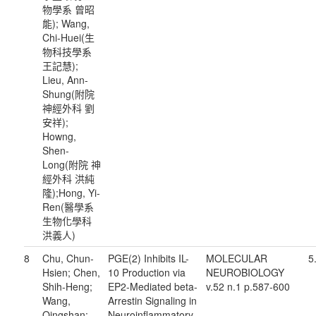
物學系 曾昭
能); Wang,
Chi-Huei(生
物科技學系
王記慧);
Lieu, Ann-
Shung(附院
神經外科 劉
安祥);
Howng,
Shen-
Long(附院 神
經外科 洪純
隆);Hong, Yi-
Ren(醫學系
生物化學科
洪義人)
8
Chu, Chun-
PGE(2) Inhibits IL-
MOLECULAR
5
Hsien; Chen,
10 Production via
NEUROBIOLOGY
Shih-Heng;
EP2-Mediated beta-
v.52 n.1 p.587-600
Wang,
Arrestin Signaling in
Qingshan;
Neuroinflammatory