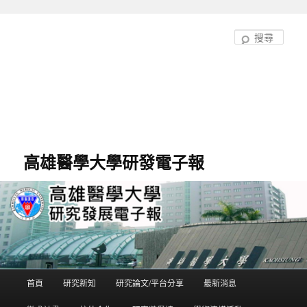
跳
至
搜
主
尋
要
內
容
高雄醫學大學研發電子報
首頁
研究新知
研究論文/平台分享
最新消息
主