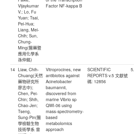
Vijaykumar
Factor NF-kappa B
V.; Lo, Fu
Yuan; Tsai,
Pei-Hua;
Liang, Mei-
Chih; Sun,
Chung-
Ming(醫藥暨
應用化學系
孫仲銘)
14
Liaw, Chih-
Vitroprocines, new
SCIENTIFIC
5
Chuang(天然
antibiotics against
REPORTS v.5 文獻號
藥物研究所
Acinetobacter
碼: 12856
廖志中);
baumannii,
Chen, Pei-
discovered from
Chin; Shih,
marine Vibrio sp
Chao-Jen;
QWI-06 using
Tseng,
mass-spectrometry-
Sung-Pin(醫
based
學檢驗生物
metabolomics
技術學系 曾
approach