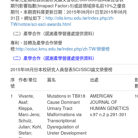
期刊影響指數(Imapact Factor>5)或該領域排名前10%之優良
期刊。本期資料庫更新日期：2015年08月01日至2015年08月
31日。網址如下：
http://olis.kmu.edu.tw/index.php/zh-
TW/notice/sci-ssci-awards.html
（二）產學合作（感謝產學營運處提供資料）
專利、技轉及產學合作榮譽
榜:
http://ooiuc.kmu.edu.tw/index.php/zh-TW/榮譽榜
（二）產學合作（感謝產學營運處提供資料）
2015年08月份本校研究人員發表SCI/SSCI論文榮譽榜
序
作者/單位
篇名
出處
號
1
Vivante,
Mutations in TBX18
AMERICAN
1
Asaf;
Cause Dominant
JOURNAL OF
Kleppa,
Urinary Tract
HUMAN GENETICS
Marc-Jens;
Malformations via
v.97 n.2 p.291-301
Schulz,
Transcriptional
Julian; Kohl,
Dysregulation of
Stefan;
Ureter Development