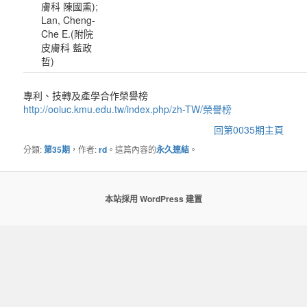
膚科 陳國熏);
Lan, Cheng-
Che E.(附院
皮膚科 藍政
哲)
專利、技轉及產學合作榮譽榜
http://ooiuc.kmu.edu.tw/index.php/zh-TW/榮譽榜
回第0035期主頁
分類:
第35期
，作者:
rd
。這篇內容的
永久連結
。
本站採用 WordPress 建置