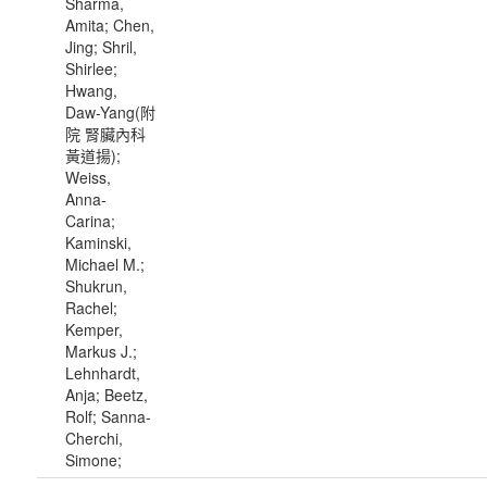
Sharma,
Amita; Chen,
Jing; Shril,
Shirlee;
Hwang,
Daw-Yang(附
院 腎臟內科
黃道揚);
Weiss,
Anna-
Carina;
Kaminski,
Michael M.;
Shukrun,
Rachel;
Kemper,
Markus J.;
Lehnhardt,
Anja; Beetz,
Rolf; Sanna-
Cherchi,
Simone;