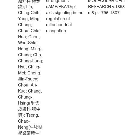
經外科 羅永
strengthens
MOLECULAR CELL
欽); Lin,
cAMP/PKA/Drp1
RESEARCH v.1853
Ching-Chih;
axis signaling in the
n.8 p.1796-1807
Yang, Ming-
regulation of
Chang;
mitochondrial
Chou, Chia-
elongation
Hua; Chen,
Wan-Shia;
Hong, Ming-
Chang; Cho,
Chung-Lung;
Hsu, Ching-
Mei; Cheng,
Jiin-Tsuey;
Chou, An-
Kuo; Chang,
Chung-
Hsing(附院
皮膚科 張中
興); Tseng,
Chao-
Neng(生物醫
學暨環境生