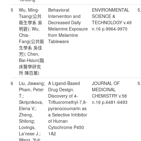
5
Wu, Ming-
Behavioral
ENVIRONMENTAL
5
Tsang(公共
Intervention and
SCIENCE &
衛生學系 吳
Decreased Daily
TECHNOLOGY v.49
明蒼); Wu,
Melamine Exposure
n.16 p.9964-9970
Chia-
from Melamine
Fang(公共衛
Tableware
生學系 吳佳
芳); Chen,
Bai-Hsiun(臨
床醫學研究
所 陳百薰)
6
Liu, Jiawang;
A Ligand-Based
JOURNAL OF
5
Pham, Peter
Drug Design.
MEDICINAL
T.;
Discovery of 4-
CHEMISTRY v.58
Skripnikova,
Trifluoromethyl-7,8-
n.16 p.6481-6493
Elena V.;
pyranocoumarin as
Zheng,
a Selective Inhibitor
Shilong;
of Human
Lovings,
Cytochrome P450
La’nese J.;
1A2
Wang, Yuji;