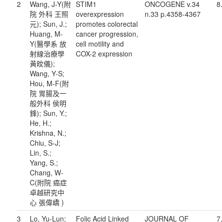
2
Wang, J-Y(附
STIM1
ONCOGENE v.34
8
院 外科 王照
overexpression
n.33 p.4358-4367
元); Sun, J.;
promotes colorectal
Huang, M-
cancer progression,
Y(醫學系 放
cell motility and
射線治療學
COX-2 expression
黃旼儀);
Wang, Y-S;
Hou, M-F(附
院 胃腸及一
般外科 侯明
鋒); Sun, Y.;
He, H.;
Krishna, N.;
Chiu, S-J;
Lin, S.;
Yang, S.;
Chang, W-
C(附院 癌症
卓越研究中
心 張偉嶠 )
3
Lo, Yu-Lun;
Folic Acid Linked
JOURNAL OF
7