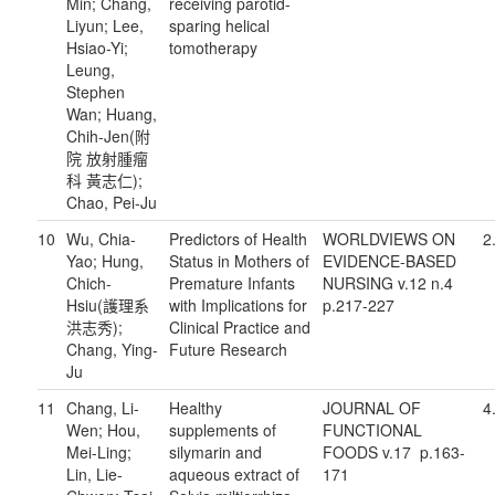
Min; Chang,
receiving parotid-
Liyun; Lee,
sparing helical
Hsiao-Yi;
tomotherapy
Leung,
Stephen
Wan; Huang,
Chih-Jen(附
院 放射腫瘤
科 黃志仁);
Chao, Pei-Ju
10
Wu, Chia-
Predictors of Health
WORLDVIEWS ON
2
Yao; Hung,
Status in Mothers of
EVIDENCE-BASED
Chich-
Premature Infants
NURSING v.12 n.4
Hsiu(護理系
with Implications for
p.217-227
洪志秀);
Clinical Practice and
Chang, Ying-
Future Research
Ju
11
Chang, Li-
Healthy
JOURNAL OF
4
Wen; Hou,
supplements of
FUNCTIONAL
Mei-Ling;
silymarin and
FOODS v.17 p.163-
Lin, Lie-
aqueous extract of
171