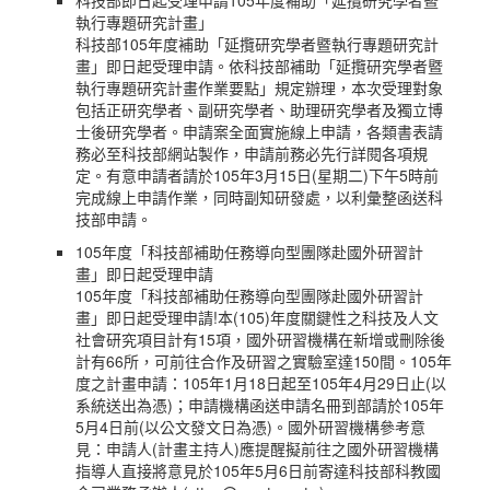
科技部即日起受理申請105年度補助「延攬研究學者暨
執行專題研究計畫」
科技部105年度補助「延攬研究學者暨執行專題研究計
畫」即日起受理申請。依科技部補助「延攬研究學者暨
執行專題研究計畫作業要點」規定辦理，本次受理對象
包括正研究學者、副研究學者、助理研究學者及獨立博
士後研究學者。申請案全面實施線上申請，各類書表請
務必至科技部網站製作，申請前務必先行詳閱各項規
定。有意申請者請於105年3月15日(星期二)下午5時前
完成線上申請作業，同時副知研發處，以利彙整函送科
技部申請。
105年度「科技部補助任務導向型團隊赴國外研習計
畫」即日起受理申請
105年度「科技部補助任務導向型團隊赴國外研習計
畫」即日起受理申請!本(105)年度關鍵性之科技及人文
社會研究項目計有15項，國外研習機構在新增或刪除後
計有66所，可前往合作及研習之實驗室達150間。105年
度之計畫申請：105年1月18日起至105年4月29日止(以
系統送出為憑)；申請機構函送申請名冊到部請於105年
5月4日前(以公文發文日為憑)。國外研習機構參考意
見：申請人(計畫主持人)應提醒擬前往之國外研習機構
指導人直接將意見於105年5月6日前寄達科技部科教國