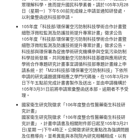
眾理解科學，進而提升國民科學素養。請於105年3月28
日（星期一）下午5:00前完成線上申請並通知研發處，
以利彙整函送科技部申請。
105年度「科技部/環保署空污防制科技學術合作計畫暨
細懸浮微粒監測及防護技術提升專案計畫」徵求公告
105年度「科技部/環保署空污防制科技學術合作計畫暨
細懸浮微粒監測及防護技術提升專案計畫」徵求公告。
科技部與環保署為促進學術研究機構參與空氣污染防制
科學技術發展，共同推動空污防制科技基礎與應用研究
學術合作專題研究計畫事宜請循科技部專題計畫線上申
請系統，於「M23科技部/環保署空污防制科技」下依所
申請的研究議題選擇相應之學門代碼後，在105年3月29
日下午五點前完成計畫書製作及送出，並由申請機構於
105年3月31日前將申請案彙整函送本部，逾期者不予受
理。
國家衛生研究院徵求「106年度整合性醫藥衛生科技研
究計畫」
國家衛生研究院徵求「106年度整合性醫藥衛生科技研
究計畫」，計畫申請書及相關附件即日起至105年3月21
日(星期 一)下午4時正。公開徵求研究重點改為強調問題
及任務導向，並希冀能與本院院內研究相輔相成，以有