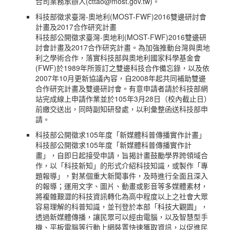
合司業務承辦人(cttao@most.gov.tw)。
科技部徵求臺灣-奧地利(MOST-FWF)2016雙邊研討會
計畫及2017合作研究計畫
科技部公開徵求臺灣-奧地利(MOST-FWF)2016雙邊研
討會計畫及2017合作研究計畫。為加強推動台灣與奧地
利之學術合作，落實科技部與奧地利國家科學基金會
(FWF)於1989年所簽訂之雙邊科技合作備忘錄，以及依
2007年10月更新協議內容，自2008年起共同補助雙邊
合作研究計畫及雙邊研討會。有意申請者請於科技部網
站完成線上申請作業並於105年3月28日（校內截止日）
前繳交送出，同時副知研發處，以利彙整函送科技部申
請。
科技部公開徵求105年度「新媒體科普傳播實作計畫」
科技部公開徵求105年度「新媒體科普傳播實作計
畫」，自即日起接受申請，旨揭計畫鼓勵學界跨領域合
作，以「科技新知」的形式介紹科技知識，或製作「專
題報導」，對某個重大新聞事件，及時進行全面且深入
的報導；運用文字、圖片、動畫或影音等多媒體素材，
將複雜艱澀的科技資訊轉化為高中程度以上之社會大眾
容易理解的科普知識，並刊登於本部「科技大觀園」，
透過新媒體傳播，讓民眾可以經由電腦，以及智慧型手
機、平板電腦等行動上網裝置快速獲取資訊，以促進民