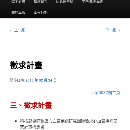
要
徵求計畫
校外合作
研究榮譽榜
學術演講活動
選
關於本報
本報各期
單
←
上一篇
下一篇
→
文
章
導
覽
徵求計畫
發佈日期:
2016 年 02 月 24 日
回第0037期主頁
三、徵求計畫
科技部協同歐盟心血管疾病研究團隊徵求心血管疾病研
究計畫構想書