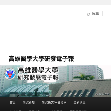
跳
至
搜
主
尋
要
內
容
高雄醫學大學研發電子報
首頁
研究新知
研究論文/平台分享
最新消息
主