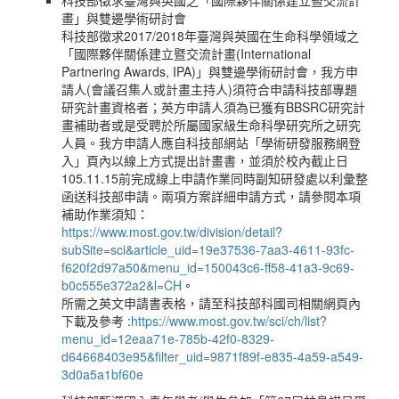
科技部徵求臺灣與英國之「國際夥伴關係建立暨交流計
畫」與雙邊學術研討會
科技部徵求2017/2018年臺灣與英國在生命科學領域之
「國際夥伴關係建立暨交流計畫(International
Partnering Awards, IPA)」與雙邊學術研討會，我方申
請人(會議召集人或計畫主持人)須符合申請科技部專題
研究計畫資格者；英方申請人須為已獲有BBSRC研究計
畫補助者或是受聘於所屬國家級生命科學研究所之研究
人員。我方申請人應自科技部網站「學術研發服務網登
入」頁內以線上方式提出計畫書，並須於校內截止日
105.11.15前完成線上申請作業同時副知研發處以利彙整
函送科技部申請。兩項方案詳細申請方式，請參閱本項
補助作業須知：
https://www.most.gov.tw/division/detail?
subSite=sci&article_uid=19e37536-7aa3-4611-93fc-
f620f2d97a50&menu_id=150043c6-ff58-41a3-9c69-
b0c555e372a2&l=CH
。
所需之英文申請書表格，請至科技部科國司相關網頁內
下載及參考 :
https://www.most.gov.tw/sci/ch/list?
menu_id=12eaa71e-785b-42f0-8329-
d64668403e95&filter_uid=9871f89f-e835-4a59-a549-
3d0a5a1bf60e