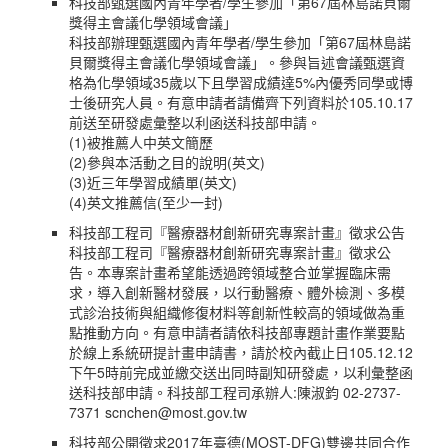
科技部甄選國內青年學者/學生參加「第67屆林島諾貝爾
獎得主會議化學領域會議」
科技部辦理甄選國內青年學者/學生參加「第67屆林島諾
貝爾獎得主會議化學領域會議」。參與旨述會議甄選資
格為化學領域35歲以下且學習成績達5%內優秀同學或博
士後研究人員。有意申請者請備齊下列資料於105.10.17
前送至研發處彙整以利函送科技部申請。
(1)被推薦人中英文簡歷
(2)參與本活動之目的說明(英文)
(3)近三年學習成績單(英文)
(4)英文推薦信(至少一封)
科技部工程司『醫療器材創新研究專案計畫』徵求公告
科技部工程司『醫療器材創新研究專案計畫』徵求公
告。本專案計畫希望能透過跨領域整合並掌握臨床需
求，導入創新醫材發展，以行動醫療、體外檢測、多模
式診治技術與組織修復材料等創新性較高的領域做為重
點推動方向。有意申請者請依科技部專題計畫作業要點
於線上系統研提計畫申請書，請於校內截止日105.12.12
下午5時前完成並繳交送出同時副知研發處，以利彙整函
送科技部申請。科技部工程司承辦人:陳淑鈞 02-2737-
7371 scnchen@most.gov.tw
科技部公開徵求2017年臺德(MOST-DFG)雙邊共同合作