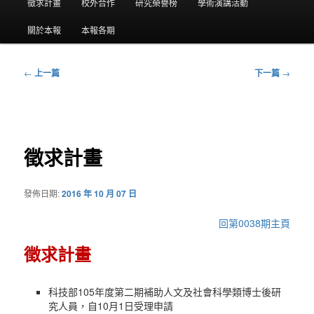
要
徵求計畫
校外合作
研究榮譽榜
學術演講活動
選
關於本報
本報各期
單
←
上一篇
下一篇
→
文
章
導
覽
徵求計畫
發佈日期:
2016 年 10 月 07 日
回第0038期主頁
徵求計畫
科技部105年度第二期補助人文及社會科學類博士後研
究人員，自10月1日受理申請