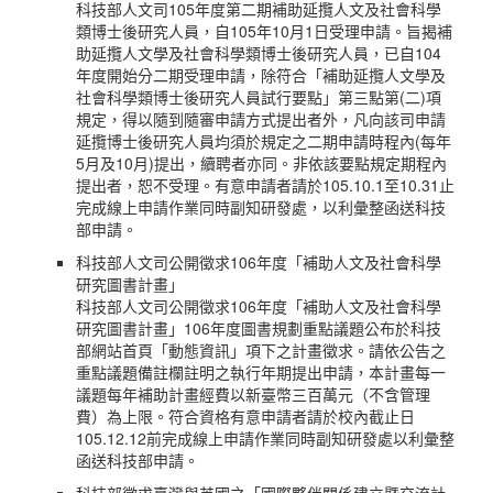
科技部人文司105年度第二期補助延攬人文及社會科學
類博士後研究人員，自105年10月1日受理申請。旨揭補
助延攬人文學及社會科學類博士後研究人員，已自104
年度開始分二期受理申請，除符合「補助延攬人文學及
社會科學類博士後研究人員試行要點」第三點第(二)項
規定，得以隨到隨審申請方式提出者外，凡向該司申請
延攬博士後研究人員均須於規定之二期申請時程內(每年
5月及10月)提出，續聘者亦同。非依該要點規定期程內
提出者，恕不受理。有意申請者請於105.10.1至10.31止
完成線上申請作業同時副知研發處，以利彙整函送科技
部申請。
科技部人文司公開徵求106年度「補助人文及社會科學
研究圖書計畫」
科技部人文司公開徵求106年度「補助人文及社會科學
研究圖書計畫」106年度圖書規劃重點議題公布於科技
部網站首頁「動態資訊」項下之計畫徵求。請依公告之
重點議題備註欄註明之執行年期提出申請，本計畫每一
議題每年補助計畫經費以新臺幣三百萬元（不含管理
費）為上限。符合資格有意申請者請於校內截止日
105.12.12前完成線上申請作業同時副知研發處以利彙整
函送科技部申請。