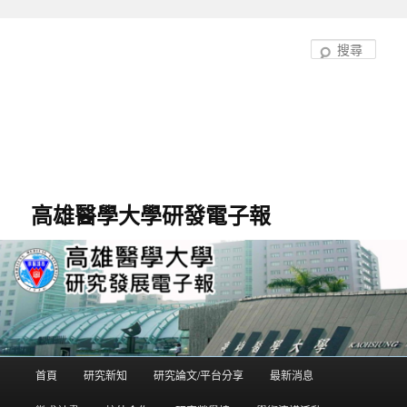
跳
至
搜
主
尋
要
內
容
高雄醫學大學研發電子報
首頁
研究新知
研究論文/平台分享
最新消息
主