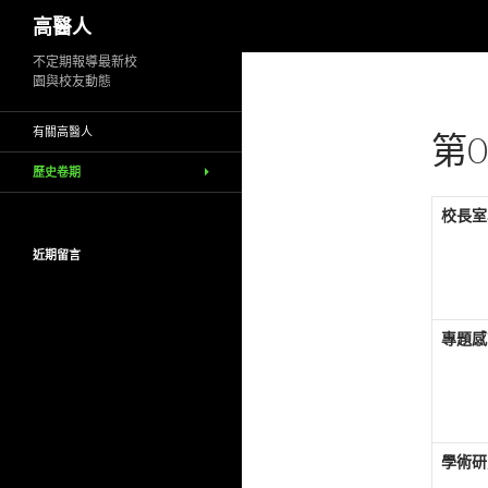
搜
高醫人
尋
跳
不定期報導最新校
園與校友動態
至
主
有關高醫人
第0
要
內
歷史卷期
容
校長室
近期留言
專題感
學術研