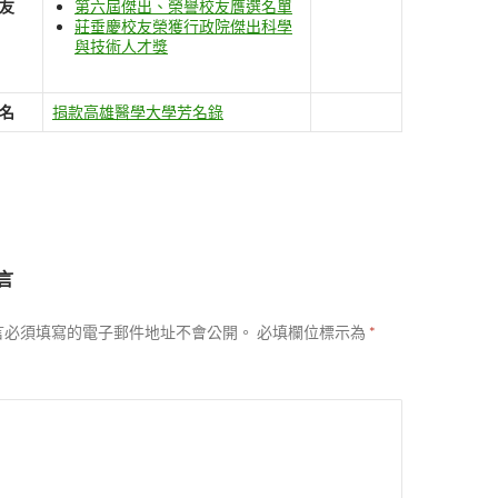
友
第六屆傑出、榮譽校友膺選名單
莊垂慶校友榮獲行政院傑出科學
與技術人才獎
名
捐款高雄醫學大學芳名錄
言
言必須填寫的電子郵件地址不會公開。
必填欄位標示為
*