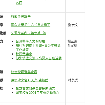
名冊
政
行政業務報告
息
國內大學招生方式重大變革
劉宏文
動態
牙醫學系所、藥學系…等
力
台灣醫學人文的發展
楊三東
醫社系的攜手計畫─青少年輔導
彭武德
工作計畫
校園音樂會
促進情誼交流、高醫人自強活動
設
綜合球場暨集會場
獻
為靈魂之窗引天光-陳振武
林美秀
態
校友會文教基金會補助函文
留美校友2001年年會活動簡介