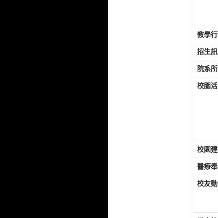
教學行
招生訊
院系所
校園活
校園建
醫療奉
校友動