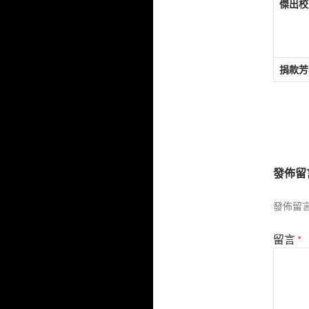
傑出校
捐款芳
發佈留
發佈留
留言
*