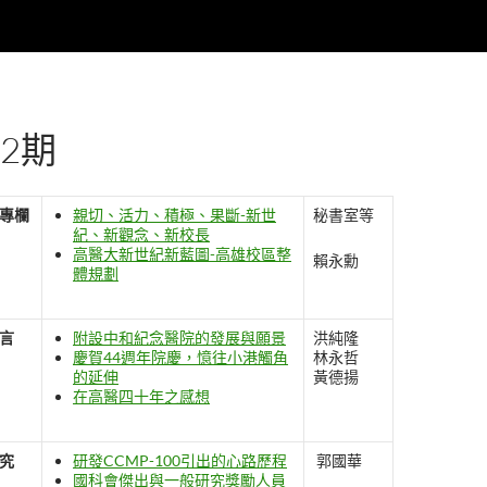
2期
專欄
親切、活力、積極、果斷-新世
秘書室等
紀、新觀念、新校長
高醫大新世紀新藍圖-高雄校區整
賴永勳
體規劃
言
附設中和紀念醫院的發展與願景
洪純隆
慶賀44週年院慶，憶往小港觸角
林永哲
的延伸
黃德揚
在高醫四十年之感想
究
研發CCMP-100引出的心路歷程
郭國華
國科會傑出與一般研究獎勵人員