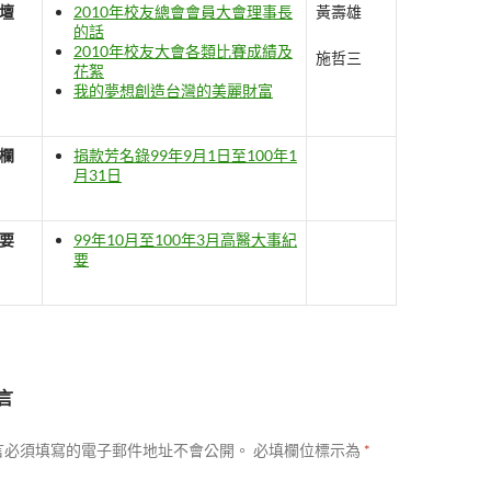
壇
2010年校友總會會員大會理事長
黃壽雄
的話
2010年校友大會各類比賽成績及
施哲三
花絮
我的夢想創造台灣的美麗財富
欄
捐款芳名錄99年9月1日至100年1
月31日
要
99年10月至100年3月高醫大事紀
要
言
言必須填寫的電子郵件地址不會公開。
必填欄位標示為
*