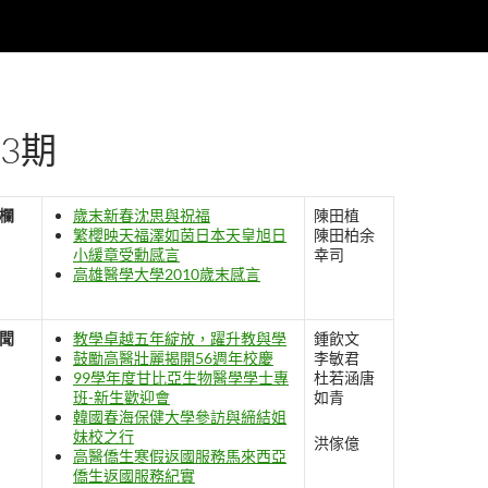
3期
欄
歲末新春沈思與祝福
陳田植
繁櫻映天福澤如茵日本天皇旭日
陳田柏余
小緩章受勳感言
幸司
高雄醫學大學2010歲末感言
聞
教學卓越五年綻放，躍升教與學
鍾飲文
鼓勵高醫壯麗揭開56週年校慶
李敏君
99學年度甘比亞生物醫學學士專
杜若涵唐
班-新生歡迎會
如青
韓國春海保健大學參訪與締結姐
妹校之行
洪傢億
高醫僑生寒假返國服務馬來西亞
僑生返國服務紀實