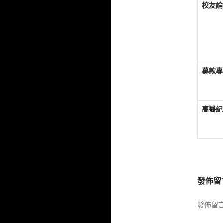
校友論
募款專
高醫紀
發佈留
發佈留