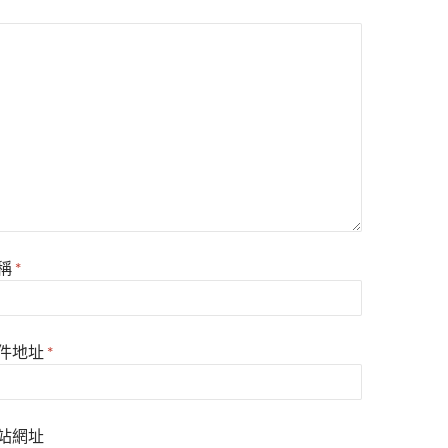
稱
*
件地址
*
站網址