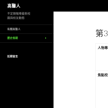
搜
高醫人
尋
跳
不定期報導最新校
園與校友動態
至
主
有關高醫人
第3
要
內
歷史卷期
容
人物專
近期留言
焦點校