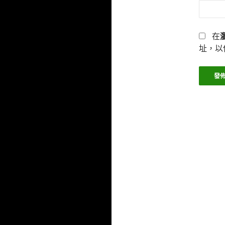
在
址，以