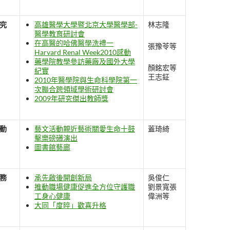
究
高雄醫學大學暨北京大學醫學部-
林志隆
醫學教育研討會
在高醫的哈佛醫學洗禮一
張豫苓等
Harvard Renal Week2010感動
藥學院教學參訪藥廠及國外大學
顏銘宏等
紀實
王志鉦
2010年醫學院與生命科學院第一
次聯合跨領域學術研討會
2009年研究傑出教師獎
動
藝文活動親近藝術關愛生命十鼓
蓋琦綺
擊樂磅礡演出
圖書館藝廊
務
承先啟後開創新局
吳俊仁
推動職場健康促進全方位守護職
劉景寬張
工身心健康
偉洲等
大同「度晬」歡喜升格