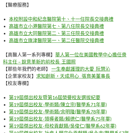
【醫療服務】
本校附設中和紀念醫院第十、十一任院長交接典禮
高雄市立小港醫院第七、第八任院長交接典禮
高雄市立大同醫院第二、第三任院長交接典禮
高雄市立旗津醫院第一、第二任醫院交接典禮
【高醫人第一系列專欄】
華人第一位在美國教學中心擔任骨
科主任 – 銳意革新的前校長 王國照
【那些年我們的老師】
一生奉獻護理的大愛 阮慧沁
【企業家校友】
求知創新，天成用心 張育美董事長
【校友專欄】
第19屆傑出校友暨第16屆榮譽校友選拔紀要
第19屆傑出校友-學術類/陳立宗(醫學系71年畢)
第19屆傑出校友-學術類/余明隆(醫學系78年畢)
第19屆傑出校友-領導者類/賴德仁(醫學系75年畢)
第19屆傑出校友-母校貢獻類/吳俊仁(醫學系62年畢)
第19屆傑出校友-社會人類文化貢獻類/吳永吉(醫學系57年