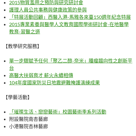
2015物質濫用之預防與研究研討會
護理人員公共事務與健康政策的參與
「特展活動回顧」西醫入港-馬雅各來臺150週年紀念特展
2015專業素養與醫學人文教育國際學術研討會-在地醫學
教育-習醫之道
【教學研究服務】
單一步驟賦予任何「聚乙二醇-奈米」腫瘤趨向性之創新平
台
高醫大扶弱育才 薪火永續相傳
104年度國家防災日地震避難掩護演練成果
【學藝活動】
「璀璨生活、戀戀藝術」校園藝術季系列活動
附設醫院南杏藝廊
小港醫院杏林藝廊