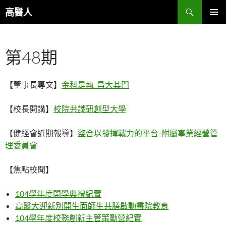
跳
搜
高醫人
至
尋
主
主要選單
要
第48期
內
容
【董事長專文】
金科是執 昌大其門
【校長開講】
校院共識研創型大學
【健經會近期報導】
整合以發揮戰力的平台-附屬事業經營管
理委員會
【焦點校聞】
104學年度開學典禮紀實
高醫大迎新別開生面師生共膳啟動書院教育
104學年度校務創新主管策勵營紀實