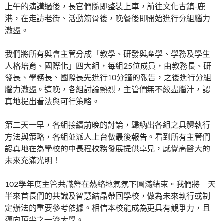
上午的演講過後，長官們隨即整裝上車，前往文化古鎮-鹿
港，在走訪老街、活動筋骨後，晚餐後即開始進行分組腦力
激盪。
我們將所有與會主管分成「教學、研發與產學、學務及學生
人格培育、國際化」四大組，每組25位成員，由教務長、研
發長、學務長、國際長先進行10分鐘的報告，之後進行分組
腦力激盪。這晚，各組討論熱烈，主管們無不絞盡腦汁，認
真地提出看法與可行策略。
第二天一早，各組接續前晚的討論，歸納出各組之具體執行
方法與策略，各組並派人上台做最後報告。看到所有主管們
認真地在為學校的中長程校務發展提供卓見，感覺高醫大的
未來充滿光明！
102學年度主管共識營在熱絡地氣氛下圓滿結束。我們將一天
半來首長們的共識及智慧結晶帶回學校，做為未來執行或制
定辦法的重要參考依據。相信本校能成為更具有競爭力，且
邁向頂尖之一流大學。