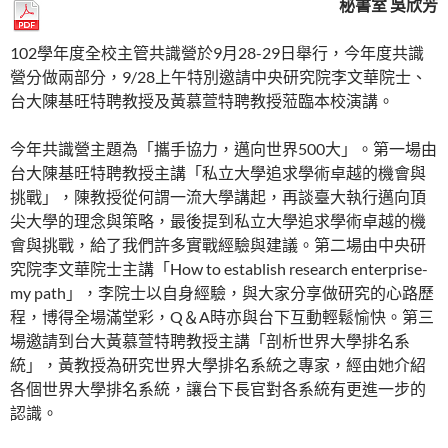
秘書室 吳欣芳
102學年度全校主管共識營於9月28-29日舉行，今年度共識
營分做兩部分，9/28上午特別邀請中央研究院李文華院士、
台大陳基旺特聘教授及黃慕萱特聘教授蒞臨本校演講。
今年共識營主題為「攜手協力，邁向世界500大」。第一場由
台大陳基旺特聘教授主講「私立大學追求學術卓越的機會與
挑戰」，陳教授從何謂一流大學講起，再談臺大執行邁向頂
尖大學的理念與策略，最後提到私立大學追求學術卓越的機
會與挑戰，給了我們許多實戰經驗與建議。第二場由中央研
究院李文華院士主講「How to establish research enterprise-
my path」，李院士以自身經驗，與大家分享做研究的心路歷
程，博得全場滿堂彩，Q＆A時亦與台下互動輕鬆愉快。第三
場邀請到台大黃慕萱特聘教授主講「剖析世界大學排名系
統」，黃教授為研究世界大學排名系統之專家，經由她介紹
各個世界大學排名系統，讓台下長官對各系統有更進一步的
認識。