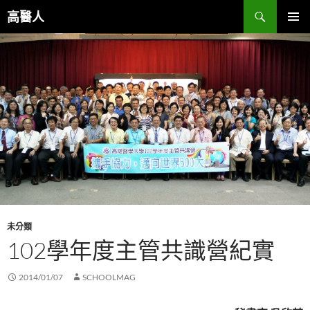
跳
搜
高醫人
至
尋
主
主要選單
要
內
容
未分類
102學年度主管共識營紀實
2014/01/07
SCHOOLMAG