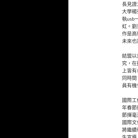
長見證
大學楊
執us
虹。劉
作是高
未來也
結盟以
究，在
上皆有
同時間
員有機
國際工
年春節
節揮毫
國際文
將繼續
生宣導