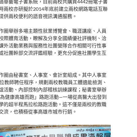
過華藝電子書系統，目前兩校共購買4442冊電子書
時兩校亦研擬於2014年底前建立兩校網路電話互聯
提供兩校便利的語音視訊溝通服務。
作圈舉辦多場主題性就業博覽會、職涯講座、人員
校際體育活動，瞭解及分享全國績優社評機制、洽
課外活動業務與服務性社團營隊合作相關可行性事
或社團幹部交流評鑑經驗，更充分促進社團學生互
作圈由秘書室、人事室、會計室組成。其中人事室
6位教師聘任程序，規劃兩校教職員工體適能檢測、
誼活動、內部控制內部稽核訓練課程；秘書室舉辦
14為健康高雄而跑」路跑活動—一場從高醫大出發到
學的超半程馬拉松路跑活動。這不僅是兩校的教職
交流，也積極從事高雄市城市行銷。