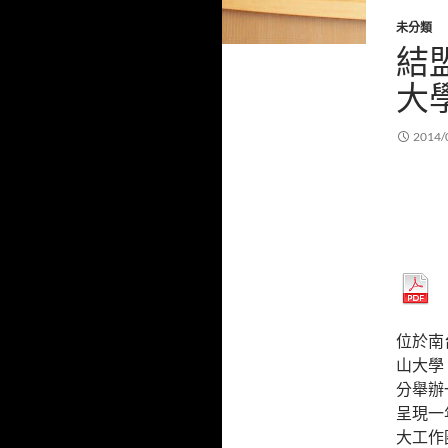
未分類
結
大
2014/
位於南
山大學
分舉辦
呈現一
大工作