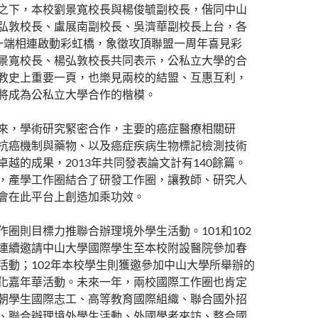
之下，本校劉景寬校長與楊俊毓副校長，偕同中山
弘敦校長、盧展南副校長、吳濟華副校長上台，各
b一端相連啟動彩虹橋，象徵攻頂聯盟一周年喜見彩
景寬校長、楊弘敦校長共同表示，公私立大學的合
教史上重要一頁，也樂見兩校的結盟、互惠互利，
將成為公私立大學合作的楷模。
來，學術研究緊密合作，主要的癌症醫療相關研
抗癌機制與藥物、以及癌症疾病生物標記檢測技術
卓越的成果，2013年共同發表論文計有140餘篇。
，產學工作圈結合了研發工作圈，讓教師、研究人
會在此平台上創造加乘功效。
作圈則目標力推聯合辦理境外學生活動。101和102
連續邀請中山大學國際學生至本校附設醫院參加春
活動；102年本校學生則獲邀參加中山大學所舉辦的
化嘉年華活動。未來一年，兩校國際工作圈也肯定
朝學生國際志工、高等教育國際組織、聯合國外招
、聯合辦理境外學生活動、外國學者來訪、整合國