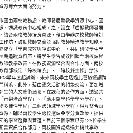
資源等六大面向努力。
作圈由兩校教務處、教師發展暨教學資源中心、圖
處、通識教育中心組成，之下設立「虛擬教師發展
，結合兩校教師培育資源，藉由舉辦跨校教師培訓
工作坊，鼓勵教師交流並協助教師精進教學知能。
亦成立「學習成效與評鑑中心」，共同研發學生學
長期追蹤資料庫，將學生學習成效回饋至兩校課程
教師教學改善。在教務資源整合與合作方面，兩校
教育部核定「跨校輔系」、「跨校雙主修」辦法，
103學年度起試辦，未來兩校學生透過此管道選讀跨
門科系。此外，藉由藝文活動的頻繁交流，更加增
師生的人文藝術涵養。在課程的合作方面，透過共
「音樂治療學程」、「應用醫學科學學分學程」、
物多樣性學程」三個跨領域學分學程，相互整合兩
資源，輔以兩校學生跨校選課免學分費政策，提供
元的學習選擇與管道。目前三個學程已有129位學生
圖書資訊合作部分，兩校圖資處透過共構共享政