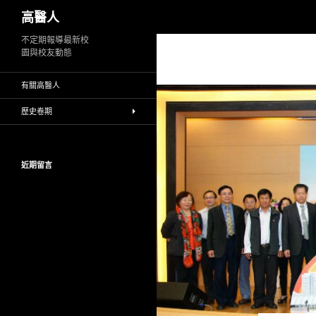
搜
高醫人
尋
跳
不定期報導最新校
園與校友動態
至
主
有關高醫人
要
內
歷史卷期
容
近期留言