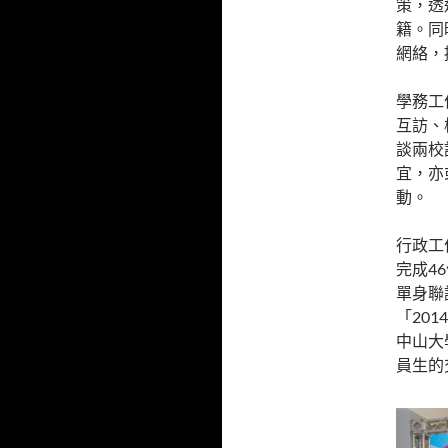
策，透
籍。同
網絡，
學務工
互訪、
談兩校
宜，亦
動。
行政工
完成4
單身聯
「20
中山大
員生的