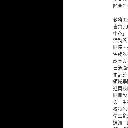
際合作
教務工
書資訊
中心」
活動與
同時，
習成效
改革與
已通過
預計於
領域學
進兩校
同開設
與「生
校特色
學生多
選讀。