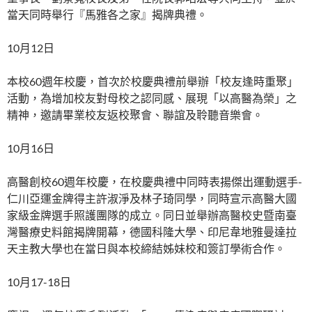
當天同時舉行『馬雅各之家』揭牌典禮。
10月12日
本校60週年校慶，首次於校慶典禮前舉辦「校友逢時重聚」
活動，為增加校友對母校之認同感、展現「以高醫為榮」之
精神，邀請畢業校友返校聚會、聯誼及聆聽音樂會。
10月16日
高醫創校60週年校慶，在校慶典禮中同時表揚傑出運動選手-
仁川亞運金牌得主許淑淨及林子琦同學，同時宣示高醫大國
家級金牌選手照護團隊的成立。同日並舉辦高醫校史暨南臺
灣醫療史料館揭牌開幕，德國科隆大學、印尼韋地雅曼達拉
天主教大學也在當日與本校締結姊妹校和簽訂學術合作。
10月17-18日