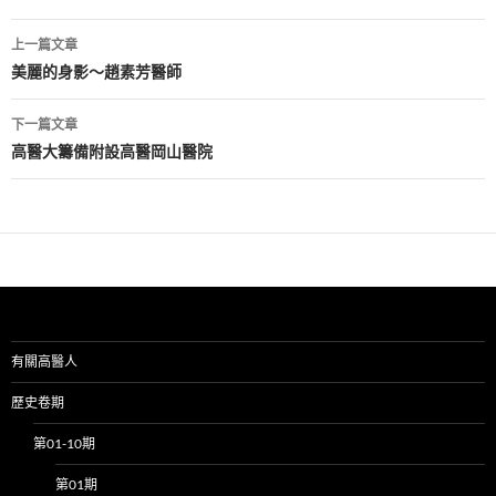
文
上一篇文章
章
美麗的身影～趙素芳醫師
導
下一篇文章
覽
高醫大籌備附設高醫岡山醫院
有關高醫人
歷史卷期
第01-10期
第01期