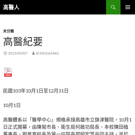
跳
搜
高醫人
至
尋
主
主要選單
要
未分類
內
高醫紀要
容
2015/03/07
SCHOOLMAG
民國103年10月1日至12月31日
10月1日
高醫體系以「醫學中心」規格承接高雄市立旗津醫院，10月1
日正式開幕，由陳菊市長、衛生局何啟功局長、本校陳田植
董事長、劉景寬校長及第一任院長郭昭宏等共同主持，並於