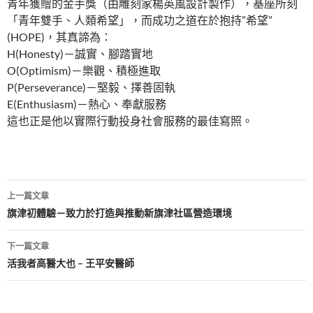
青年獲贈的金手獎（由雕刻家楊英風設計製作），基座所刻
「青年雙手、人類希望」，而成功之道在於抱持”希望”
(HOPE)，其真諦為：
H(Honesty)－誠實、腳踏實地
O(Optimism)－樂觀、積極進取
P(Perseverance)－堅毅、擇善固執
E(Enthusiasm)－熱心、奉獻服務
這也正是他以實際行動投身社會服務的最佳寫照。
文
上一篇文章
章
旗津初體驗－致力於打造與推動新旗津社區營造環境
導
下一篇文章
覽
活我者高醫大也 – 王平安醫師