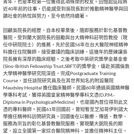
青年，也是本校第一位獲得此項殊榮的校友。回憶起這段將
近40年前的往事，仍能感受到吳院長對於推動精神醫學與回
饋社會的熱忱與努力，至今依然持續著。
回顧吳院長的經歷，自本校畢業後，隨即服務於彰化基督教
醫院，受到蘭大弼院長的鼓勵與台大精神科莊明哲教授（現
任中研院院士）的推薦，先於民國56年在台大醫院神經精神
科擔任住院醫師，接受嚴謹的臨床訓練，這幾年的歷練讓吳
院長擁有深厚的臨床經驗。之後考取中英研究獎學金基金會
(Sino-British Fellowship Trust,SBFT)的獎學金，遠赴英國倫敦
大學精神醫學研究院深造，完成Postgraduate Training
Course，並任該院研究員及在其世界知名的附設醫院
Maudsley Hospital 擔任臨床醫師。民國60年通過英國精神醫
學專科考試，獲得英國皇家精神醫學專科文憑(D.P.M.-
Diploma in PsychologicalMedicine)，也是國內首位得到此文
憑的專科醫師。民國61年回國前，曾短暫至芝加哥伊利諾大
學擔任精神科訪問研究員。回國後在以醫療、傳道、教學、
服務為宗旨的彰化基督教醫院服務，實現蘭大弼院長的期
望，設立全國第一家綜合醫院精神科，並擔任精神科主任，