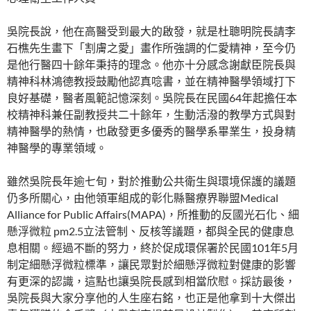
吳院長說，他在高醫受到最大的啟發，就是杜聰明院長請李
石樵先生畫下「割膚之愛」畫作所強調的仁愛精神，至今仍
是他行醫四十餘年秉持的理念。他亦十分感念謝獻臣院長與
精神科林鴻德教授鼓勵他認真唸書，並在精神醫學領域打下
良好基礎，醫者風範記憶深刻。吳院長在民國64年起擔任本
校精神科兼任副教授共二十餘年，生動活潑的教學方式與對
精神醫學的熱情，也啟發更多優秀的醫學系畢業生，投身精
神醫學的專業領域。
雖然吳院長年逾七旬，對於推動公共衛生與環境保護的議題
仍多所關心，由他領軍組成的彰化縣醫療界聯盟Medical
Alliance for Public Affairs(MAPA)，所推動的反國光石化、細
懸浮微粒 pm2.5立法管制、反核等議題，都與全民的健康息
息相關。經過不斷的努力，終於促成環保署於民國101年5月
制定細懸浮微粒標準，讓民眾對於細懸浮微粒對健康的影響
有更深的認識，這點也讓吳院長感到相當欣慰。採訪最後，
吳院長與大家分享他的人生座右銘，也正是他拿到十大傑出