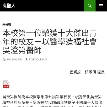
跳
搜
高醫人
至
尋
主
主要選單
要
未分類
內
本校第一位榮獲十大傑出青
容
年的校友－以醫學造福社會
吳澄第醫師
2016/01/08
SCHOOLMAG
圖資處 徐淑倩 組長
吳澄第醫師為本校醫學系第七屆畢業校友，現為彰化吳澄第
精神科診所院長。吳院長於民國65年獲選第十四屆十大傑出