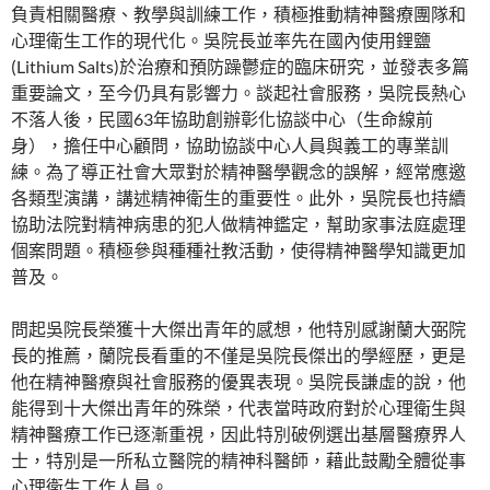
負責相關醫療、教學與訓練工作，積極推動精神醫療團隊和
心理衛生工作的現代化。吳院長並率先在國內使用鋰鹽
(Lithium Salts)於治療和預防躁鬱症的臨床研究，並發表多篇
重要論文，至今仍具有影響力。談起社會服務，吳院長熱心
不落人後，民國63年協助創辦彰化協談中心（生命線前
身），擔任中心顧問，協助協談中心人員與義工的專業訓
練。為了導正社會大眾對於精神醫學觀念的誤解，經常應邀
各類型演講，講述精神衛生的重要性。此外，吳院長也持續
協助法院對精神病患的犯人做精神鑑定，幫助家事法庭處理
個案問題。積極參與種種社教活動，使得精神醫學知識更加
普及。
問起吳院長榮獲十大傑出青年的感想，他特別感謝蘭大弼院
長的推薦，蘭院長看重的不僅是吳院長傑出的學經歷，更是
他在精神醫療與社會服務的優異表現。吳院長謙虛的說，他
能得到十大傑出青年的殊榮，代表當時政府對於心理衛生與
精神醫療工作已逐漸重視，因此特別破例選出基層醫療界人
士，特別是一所私立醫院的精神科醫師，藉此鼓勵全體從事
心理衛生工作人員。