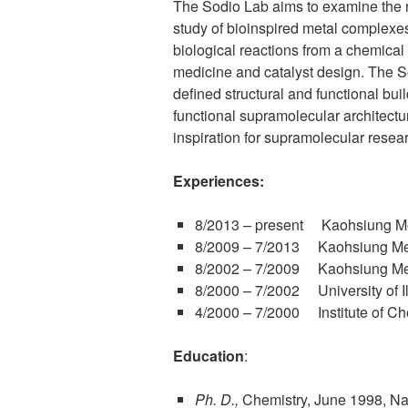
The Sodio Lab aims to examine the ro
study of bioinspired metal complex
biological reactions from a chemica
medicine and catalyst design. The So
defined structural and functional bui
functional supramolecular architectu
inspiration for supramolecular resea
Experiences
:
8/2013 – present Kaohsiung Med
8/2009 – 7/2013 Kaohsiung Medi
8/2002 – 7/2009 Kaohsiung Medi
8/2000 – 7/2002 University of I
4/2000 – 7/2000 Institute of Ch
Education
:
Ph. D.,
Chemistry, June 1998, Na