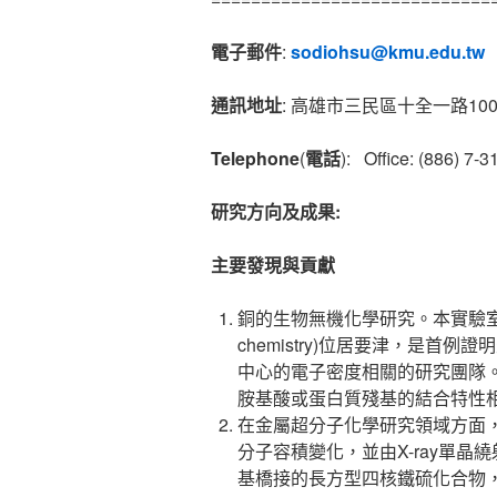
電子郵件
:
sodiohsu@kmu.edu.tw
通訊地址
: 高雄市三民區十全一路1
Telephone
(
電話
): Office: (886) 7
研究方向
及成果
:
主要發現與貢獻
銅的生物無機化學研究。本實驗室在含
chemistry)位居要津，是
中心的電子密度相關的研究團隊
胺基酸或蛋白質殘基的結合特性
在金屬超分子化學研究領域方面
分子容積變化，並由X-ray單
基橋接的長方型四核鐵硫化合物