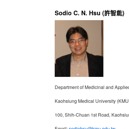
Sodio C. N. Hsu (許智能)
Department of Medicinal and Applie
Kaohsiung Medical University (KMU
100, Shih-Chuan 1st Road, Kaohsi
Email:
sodiohsu@kmu.edu.tw