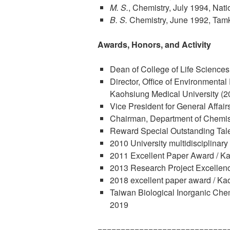
M. S.
, Chemistry, July 1994, Nat
B. S.
Chemistry, June 1992, Tamk
Awards, Honors, and
Activity
Dean of College of Life Sciences
Director, Office of Environmental
Kaohsiung Medical University (2
Vice President for General Affai
Chairman, Department of Chemist
Reward Special Outstanding Tal
2010 University multidisciplina
2011 Excellent Paper Award / Ka
2013 Research Project Excellenc
2018 excellent paper award / Ka
Taiwan Biological Inorganic Che
2019
============================