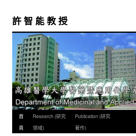
跳
至
許 智 能 教 授
主
要
內
容
首
Research (研究
Publication (研究
頁
領域)
著作)