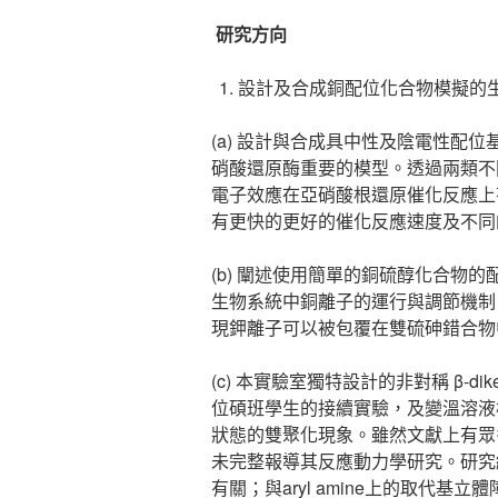
研究方向
設計及合成銅配位化合物模擬的
(a) 設計與合成具中性及陰電性配
硝酸還原酶重要的模型。透過兩類不
電子效應在亞硝酸根還原催化反應上
有更快的更好的催化反應速度及不同
(b) 闡述使用簡單的銅硫醇化合物的
生物系統中銅離子的運行與調節機制
現鉀離子可以被包覆在雙硫砷錯合物中
(c) 本實驗室獨特設計的非對稱 β-di
位碩班學生的接續實驗，及變溫溶液
狀態的雙聚化現象。雖然文獻上有眾多
未完整報導其反應動力學研究。研究
有關；與aryl amine上的取代基