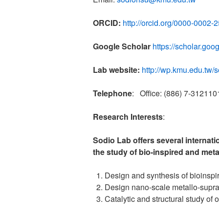
ORCID:
http://orcid.org/0000-0002
Google Scholar
https://scholar.g
Lab website:
http://wp.kmu.edu.tw/
Telephone
: Office: (886) 7-31211
Research Interests
:
Sodio Lab offers several internat
the study of bio-inspired and met
Design and synthesis of bioinspi
Design nano-scale metallo-supra
Catalytic and structural study o