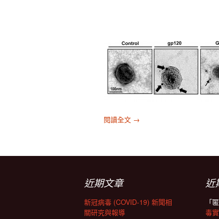
歡迎來到病毒實驗室
閱讀全文
→
近期文章
近
新冠病毒 (COVID-19) 新聞相
「
匿
關研究與報導
毒實