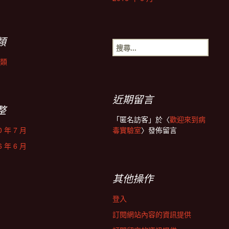
類
搜
尋
類
關
鍵
字:
近期留言
整
「
匿名訪客
」於〈
歡迎來到病
0 年 7 月
毒實驗室
〉發佈留言
6 年 6 月
其他操作
登入
訂閱網站內容的資訊提供