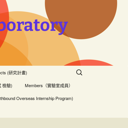
boratory
搜
jects (研究計畫)
尋
關
測試 檢驗)
Members（實驗室成員）
鍵
字:
 Overseas Internship Program)
高醫 王聖帆 教授
博士班學生
碩士班學生