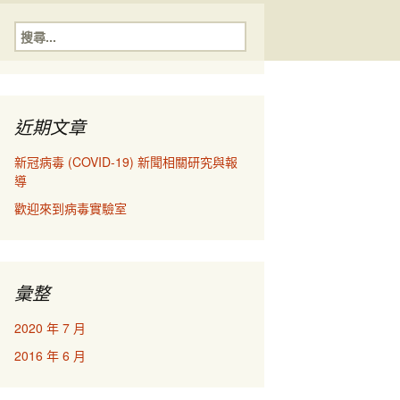
五年學士碩士預研生
搜
尋
關
大學部專題生
鍵
字:
研究助理
近期文章
畢業生
新冠病毒 (COVID-19) 新聞相關研究與報
導
歡迎來到病毒實驗室
彙整
2020 年 7 月
2016 年 6 月