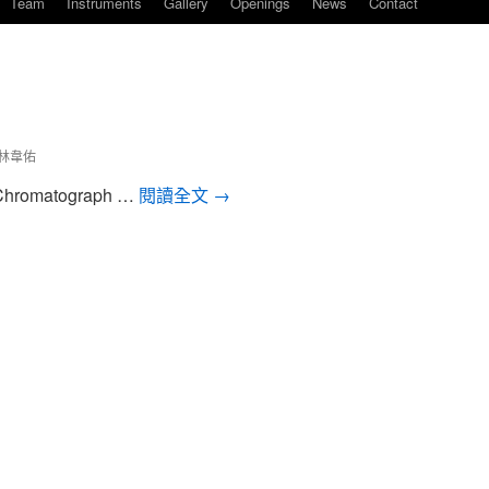
Team
Instruments
Gallery
Openings
News
Contact
林韋佑
d Chromatograph …
閱讀全文
→