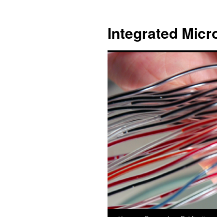
跳
至
Integrated Micr
主
要
內
容