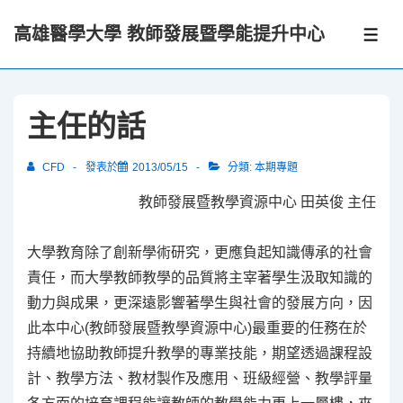
↓
高雄醫學大學 教師發展暨學能提升中心
Skip
選
單
to
Main
Content
主任的話
CFD
發表於
2013/05/15
分類:
本期專題
教師發展暨教學資源中心 田英俊 主任
大學教育除了創新學術研究，更應負起知識傳承的社會
責任，而大學教師教學的品質將主宰著學生汲取知識的
動力與成果，更深遠影響著學生與社會的發展方向，因
此本中心(教師發展暨教學資源中心)最重要的任務在於
持續地協助教師提升教學的專業技能，期望透過課程設
計、教學方法、教材製作及應用、班級經營、教學評量