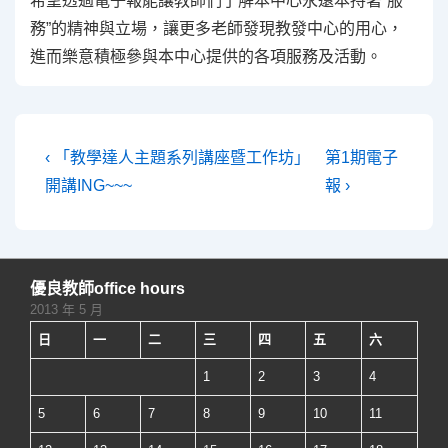
希望透過電子報能讓教師們了解本中心永遠本持著”服
務”的精神與立場，讓更多老師發現教發中心的用心，
進而樂意積極參與本中心提供的各項服務及活動。
文
Previous
Next
‹ 「教學達人主題系列講座暨工作坊」
第1期電子
Post
Post
章
開講ING~~~
報 ›
is
is
導
覽
優良教師office hours
2013 年 5 月
日
一
二
三
四
五
六
1
2
3
4
5
6
7
8
9
10
11