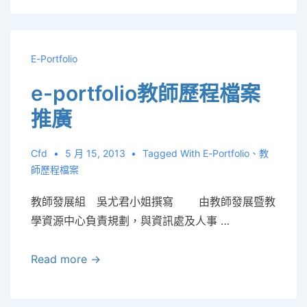
達
人
主
E-Portfolio
題
e-portfolio教師歷程檔案
系
列
推廣
講
座
Cfd
5 月 15, 2013
Tagged With
E-Portfolio
、
教
暨
師歷程檔案
工
教師發展組 吳尤君小姐撰寫 由教師發展暨教
作
學資源中心負責規劃，與資訊處及人事 …
坊」
開
e-
Read more →
講
portfolio
ING~~~
教