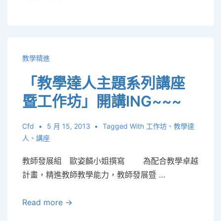
任
的
話
教學精進
「教學達人主題系列講座
暨工作坊」開講ING~~~
Cfd
5 月 15, 2013
Tagged With
工作坊
、
教學達
人
、
講座
教師發展組 歐姿麟小姐撰寫 為配合教學卓越
計畫，精進教師教學能力，教師發展暨 …
「教
Read more →
學