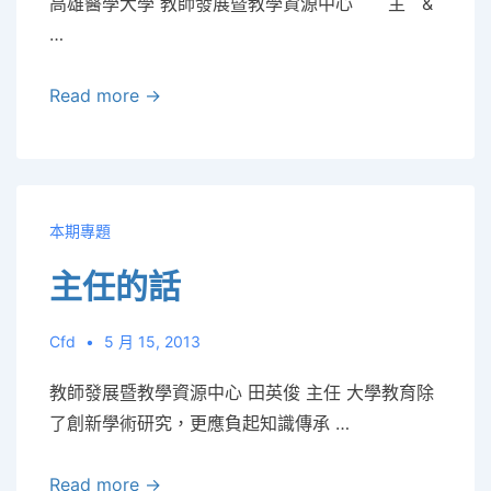
高雄醫學大學 教師發展暨教學資源中心 主 &
…
第
Read more →
1
期
電
子
本期專題
報
主任的話
Cfd
5 月 15, 2013
教師發展暨教學資源中心 田英俊 主任 大學教育除
了創新學術研究，更應負起知識傳承 …
主
Read more →