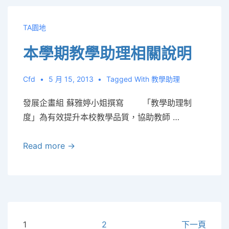
師
歷
TA園地
程
本學期教學助理相關說明
檔
案
推
Cfd
5 月 15, 2013
Tagged With
教學助理
廣
發展企畫組 蘇雅婷小姐撰寫 「教學助理制
度」為有效提升本校教學品質，協助教師 …
本
Read more →
學
期
教
學
助
文
1
2
下一頁