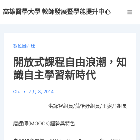
↓
高雄醫學大學 教師發展暨學能提升中心
Skip
選
單
to
Main
Content
數位風向球
開放式課程自由浪潮，知
識自主學習新時代
Cfd
7 月 8, 2014
洪詠智組員/蒲怡妤組員/王姿乃組長
磨課師(MOOCs)
趨勢與特色