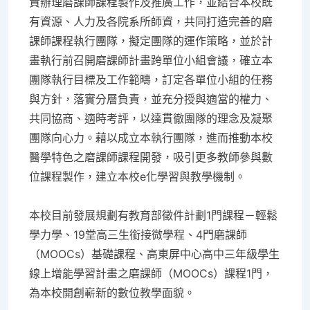
責辦理磨課師課程製作及推廣工作，並結合本校既
有資源、人力及各院系所師資，共同打造完善的磨
課師課程執行團隊，擬定團隊的運作策略，並於計
畫執行前召開磨課師計畫跨單位小組會議，確立本
團隊執行目標及工作範疇，訂定各單位小組的任務
與方針，落實分層負責，並充分授與適當的權力、
共同協商、適時考評，以達貫徹團隊的理念及凝聚
團隊向心力。藉以成立本執行團隊，進而推動本校
醫學特色之磨課師課程開發，吸引更多教師參與數
位課程製作，建立本校e化學習與教學機制。
本校目前發展規劃有教育部徵件計劃1門課程－輕鬆
學力學、19堂高三生銜接微學程、4門磨課師
（MOOCs）基礎課程、高東屏中心高中三年級學生
線上增能學習計畫之磨課師（MOOCs）課程1門，
為本校開創嶄新的數位教學面貌。