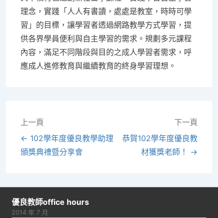
理念，實踐「人人有書讀，處處是教室，時時可學
習」的目標，讓學習者透過網路教學方式學習，提
供各界學員便利與自主學習的需求。規劃多元課程
內容，滿足不同階段與目的之成人學習者需求，呼
應成人進修教育與繼續教育的終身學習理想。
文
上一頁
下一頁
章
← 102學年度優良教學助理
恭賀102學年度優良教
頒獎典禮暨分享會
材獲獎老師！ →
導
覽
優良教師office hours
2014 年 7 月