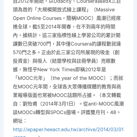
自2012年開始，以Udacity、Coursera與edX三巨
頭為首的「大規模開放式線上課程」（Massive
Open Online Courses，簡稱MOOC）風潮已經席
捲全球。截5至2014年開春，在不到兩年的時間
內，據統計，這三家指標性線上學習公司的累計開
課數已突破700門，其中僅Coursera的課程數就達
570門之多。正由於此三家公司所展現的吸金（創
投資金）與吸人（結盟學校與註冊學員）亮眼數
據，無怪乎New York Times即稱2012年是
「MOOC元年」（the year of the MOOC）；而就
在MOOC元年間，全球各大眾傳播媒體的教育與商
業報導版面也常被MOOC話題所占據。（本文轉載
自：劉怡甫（2014年3月1日）。從anti-MOOC風潮
談MOOCs轉型與SPOCs擅場。評鑑雙月刊，48。
網址：
http://epaper.heeact.edu.tw/archive/2014/03/01