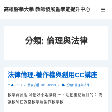
↓
高雄醫學大學 教師發展暨學能提升中心
Skip
選
單
to
Main
Content
分類:
倫理與法律
法律倫理-著作權與創用CC講座
由
CFD
發表於
2015/03/23
分類:
倫理與法律
教學資源組 蒲怡妤小姐撰寫 一、活動重點及目的： 為
讓教師在課堂教學及製作教學教 …