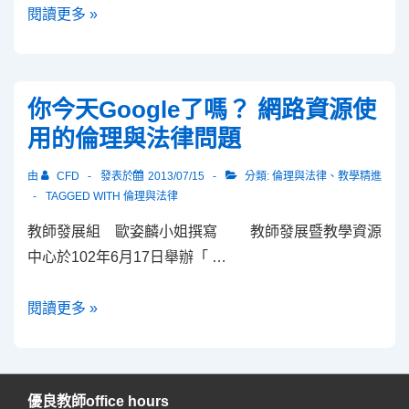
法
閱讀更多 »
律
倫
理-
你今天Google了嗎？ 網路資源使
著
用的倫理與法律問題
作
權
由
CFD
發表於
2013/07/15
分類:
倫理與法律
、
教學精進
與
TAGGED WITH
倫理與法律
創
教師發展組 歐姿麟小姐撰寫 教師發展暨教學資源
用
中心於102年6月17日舉辦「 …
CC
講
你
閱讀更多 »
座
今
天
Google
優良教師office hours