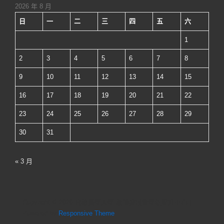
了
2026 年 8 月
嗎？
日
一
二
三
四
五
六
網
1
路
資
2
3
4
5
6
7
8
源
9
10
11
12
13
14
15
使
16
17
18
19
20
21
22
用
的
23
24
25
26
27
28
29
倫
30
31
理
與
« 3 月
法
律
問
Copyright © 2026
高雄醫學大學 教師發展暨學能提升中心
|
題
Powered by
Responsive Theme