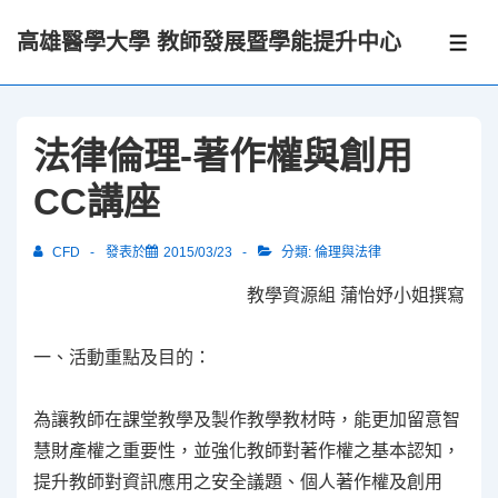
↓
高雄醫學大學 教師發展暨學能提升中心
Skip
選
單
to
Main
Content
法律倫理-著作權與創用
CC講座
CFD
發表於
2015/03/23
分類:
倫理與法律
教學資源組 蒲怡妤小姐撰寫
一、
活動重點及目的：
為讓教師在課堂教學及製作教學教材時，能更加留意智
慧財產權之重要性，並強化教師對著作權之基本認知，
提升教師對資訊應用之安全議題、個人著作權及創用