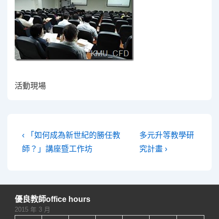
活動現場
文
Previous
Next
‹ 「如何成為新世紀的勝任教
多元升等教學研
Post
Post
章
師？」講座暨工作坊
究計畫 ›
is
is
導
覽
優良教師office hours
2015 年 3 月