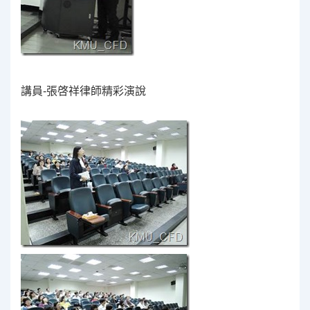
講員-張啓祥律師精彩演說