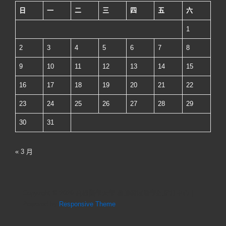
天
日
一
二
三
四
五
六
災
1
保
平
2
3
4
5
6
7
8
安
9
10
11
12
13
14
15
課
16
17
18
19
20
21
22
程
及
23
24
25
26
27
28
29
製
30
31
作
經
« 3 月
驗
分
享-
Copyright © 2026
高雄醫學大學 教師發展暨學能提升中心
|
講
Powered by
Responsive Theme
座