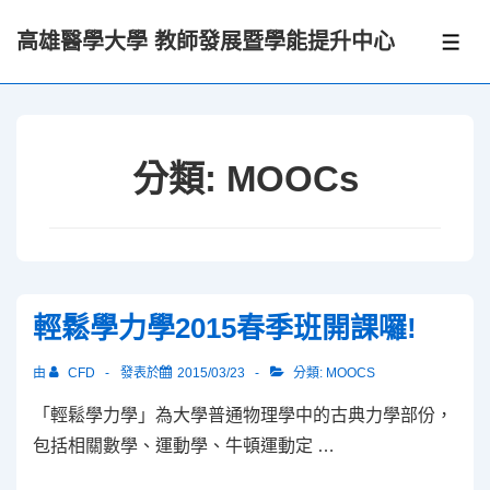
↓
高雄醫學大學 教師發展暨學能提升中心
Skip
選
單
to
Main
Content
分類:
MOOCs
輕鬆學力學2015春季班開課囉!
由
CFD
發表於
2015/03/23
分類:
MOOCS
「輕鬆學力學」為大學普通物理學中的古典力學部份，
包括相關數學、運動學、牛頓運動定 …