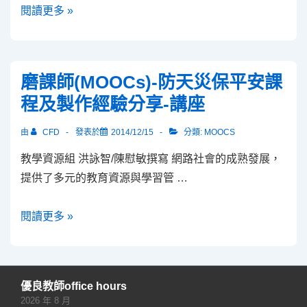
輕
閱讀更多 »
鬆
學
力
磨課師(MOOCs)-防天災保平安課
學
程及製作經驗分享-講座
2015
春
由
CFD
發表於
2014/12/15
分類:
MOOCS
季
教學資源組 洪詠智/陳慰敏撰寫 網路社會的成熟發展，
班
提供了多元的教育資源與學習管 …
開
課
磨
閱讀更多 »
囉!
課
師
(MOOCs)-
優良教師office hours
防
2026 年 8 月