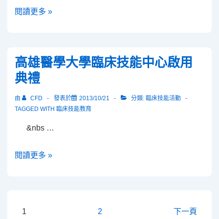
上
數
閱讀更多 »
申
位
請
教
嘍！
材
高雄醫學大學臨床技能中心啟用
之
典禮
推
動-
由
CFD
發表於
2013/10/21
分類:
臨床技能活動
開
TAGGED WITH
臨床技能教育
放
&nbs …
式
課
高
閱讀更多 »
程
雄
(Open
醫
course
學
ware)
大
文
1
2
下一頁
與