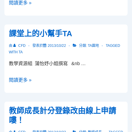
102
閱讀更多 »
學
年
度
課堂上的小幫手TA
上
學
由
CFD
發表於
2013/10/22
分類:
TA園地
TAGGED
期
WITH
TA
專
教學資源組 蒲怡妤小姐撰寫 &nb …
業
成
課
閱讀更多 »
長
堂
課
上
程
的
教師成長計分登錄改由線上申請
小
嘍！
幫
手