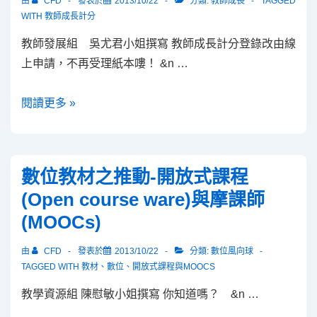
由
CFD
發表於
2013/10/22
分類:
教師成長
TAGGED
TA
WITH
教師成長計分
教師發展組 吳尤君小姐撰寫 教師成長計分登錄改由線
上申請，不再受理紙本嘍！ &n …
教
閱讀更多 »
師
成
長
數位教材之推動-開放式課程
計
(Open course ware)與摩課師
分
(MOOCs)
登
錄
由
CFD
發表於
2013/10/22
分類:
數位風向球
改
TAGGED WITH
教材
、
數位
、
開放式課程與MOOCS
由
教學資源組 陳慰敏小姐撰寫 你知道嗎？ &n …
線