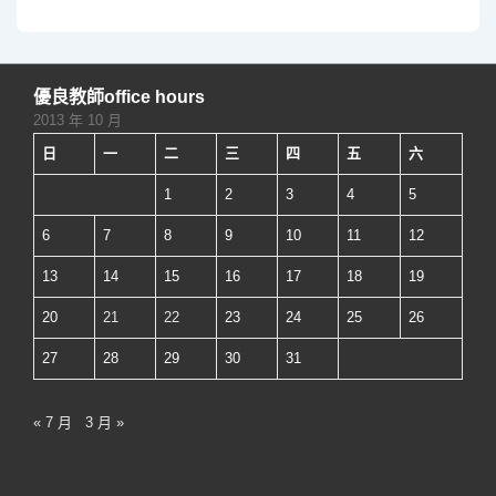
學
章
摩
臨
分
課
床
頁
師
優良教師office hours
技
(MOOCs)
2013 年 10 月
能
日
一
二
三
四
五
六
中
心
1
2
3
4
5
啟
6
7
8
9
10
11
12
用
13
14
15
16
17
18
19
典
20
21
22
23
24
25
26
禮
27
28
29
30
31
« 7 月
3 月 »