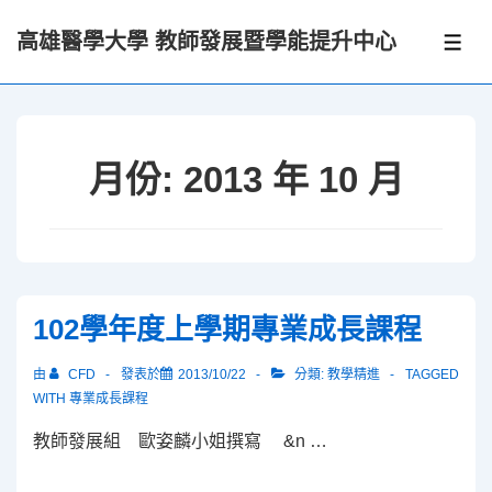
↓
高雄醫學大學 教師發展暨學能提升中心
Skip
選
單
to
Main
Content
月份:
2013 年 10 月
102學年度上學期專業成長課程
由
CFD
發表於
2013/10/22
分類:
教學精進
TAGGED
WITH
專業成長課程
教師發展組 歐姿麟小姐撰寫 &n …