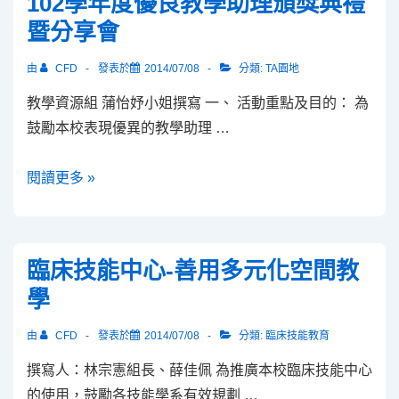
102學年度優良教學助理頒獎典禮
程
暨分享會
自
由
由
CFD
發表於
2014/07/08
分類:
TA園地
浪
教學資源組 蒲怡妤小姐撰寫 一、 活動重點及目的： 為
潮，
鼓勵本校表現優異的教學助理 …
知
識
102
閱讀更多 »
自
學
主
年
學
度
習
臨床技能中心-善用多元化空間教
優
新
學
良
時
教
代
由
CFD
發表於
2014/07/08
分類:
臨床技能教育
學
撰寫人：林宗憲組長、薛佳佩 為推廣本校臨床技能中心
助
的使用，鼓勵各技能學系有效規劃 …