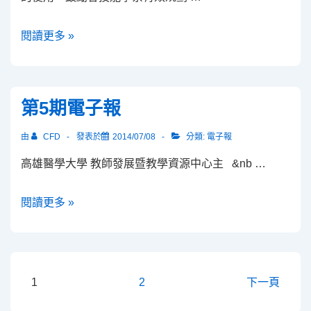
理
頒
臨
閱讀更多 »
獎
床
典
技
禮
能
暨
第5期電子報
中
分
心-
享
由
CFD
發表於
2014/07/08
分類:
電子報
善
會
高雄醫學大學 教師發展暨教學資源中心主 &nb …
用
多
第
閱讀更多 »
元
5
化
期
空
電
間
子
文
1
2
下一頁
教
報
章
學