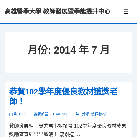
↓
高雄醫學大學 教師發展暨學能提升中心
Skip
選
單
to
Main
Content
月份:
2014 年 7 月
恭賀102學年度優良教材獲獎老
師！
由
CFD
發表於
2014/07/08
分類:
優良教材
教師發展組 吳尤君小姐撰寫 102學年度優良教材成果
獎勵審查結果出爐嘍！ 感謝這 …