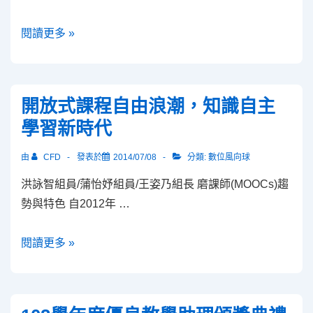
恭
閱讀更多 »
賀
102
學
開放式課程自由浪潮，知識自主
年
學習新時代
度
優
由
CFD
發表於
2014/07/08
分類:
數位風向球
良
洪詠智組員/蒲怡妤組員/王姿乃組長 磨課師(MOOCs)趨
教
勢與特色 自2012年 …
材
獲
開
閱讀更多 »
獎
放
老
式
師！
課