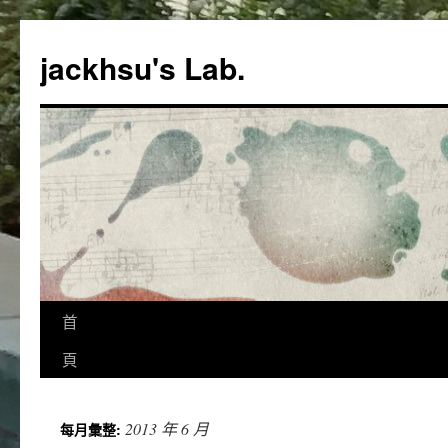
跳
至
jackhsu's Lab.
主
要
內
容
首
頁
2013 年 6 月
每月彙整: