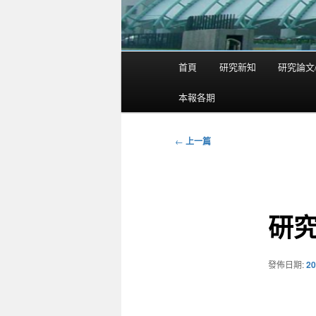
首頁
研究新知
研究論文
主
要
本報各期
選
單
←
上一篇
文
章
導
覽
研
發佈日期:
20