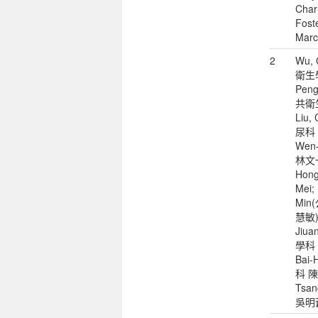
Char
Fost
Marce
2
Wu,
衛生
Peng
共衛
Liu,
尿科 
Wen
林文一)
Hong
Mei; 
Mi
慧敏);
Jiu
學科 
Bai
科 陳
Tsa
吳明