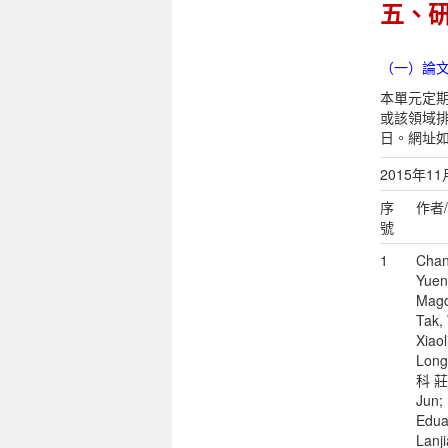
五、
（一）論
本單元定期收
或該領域排
日。網址
2015年1
序
作者
號
1
Chan
Yuen
Magd
Tak,
Xiao
Lon
科 莊
Jun; 
Eduar
Lanji