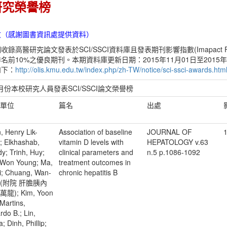
研究榮譽榜
文（感謝圖書資訊處提供資料）
錄高醫研究論文發表於SCI/SSCI資料庫且發表期刊影響指數(Imapact Fac
名前10%之優良期刊。本期資料庫更新日期：2015年11月01日至2015年1
如下：
http://olis.kmu.edu.tw/index.php/zh-TW/notice/sci-ssci-awards.htm
1月份本校研究人員發表SCI/SSCI論文榮譽榜
/單位
篇名
出處
, Henry Lik-
Association of baseline
JOURNAL OF
; Elkhashab,
vitamin D levels with
HEPATOLOGY v.63
y; Trinh, Huy;
clinical parameters and
n.5 p.1086-1092
 Won Young; Ma,
treatment outcomes in
li; Chuang, Wan-
chronic hepatitis B
g(附院 肝膽胰內
萬龍); Kim, Yoon
Martins,
do B.; Lin,
a; Dinh, Phillip;