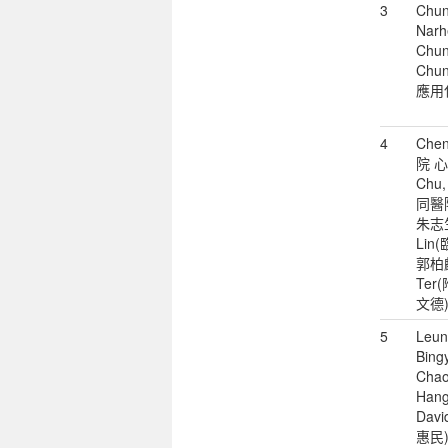
3
Chun
Narhe
Chun
Chu
應用
4
Chen
院 
Chu,
同醫
朱志生)
Li
郭柏麟)
Ter
文德
5
Leun
Bing
Chao
Hang
Dav
惠民);