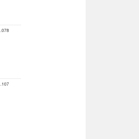
5.078
3.107