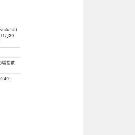
tor>5)
1月30
l
影響指數
10.401