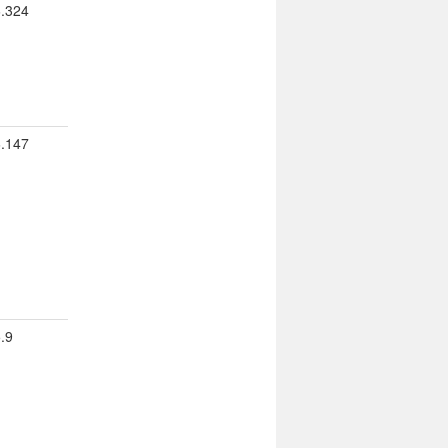
6.324
6.147
.9