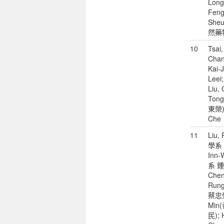
Long
Feng
Sheu
然藥
10
Tsai
Chang
Kai-
Leei;
Liu,
Ton
東榮);
Che
11
Liu
學系 
Inn
系 鍾飲
Chen
Ru
蔡忠榮)
Mi
民); 