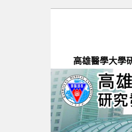
跳
至
主
要
內
容
高雄醫學大學