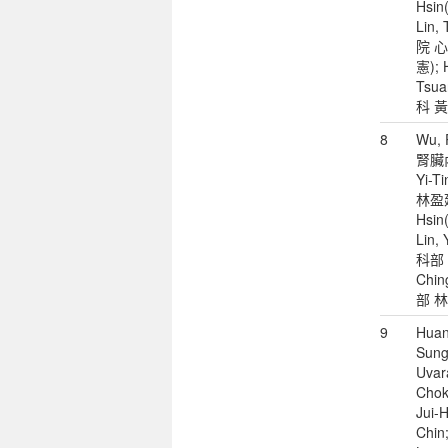
Hsi
Lin,
院 
憲); 
Tsu
科 
8
Wu, 
腎臟內
Yi-
林盈廷)
Hsi
Lin,
科部 林
Chi
部 
9
Huan
Sung
Uvar
Chok
Jui-H
Chin