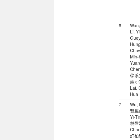
6
Wang
Li, Y
Guey
Hung
Chaw
Min-
Yuan
Chen
學系
霖); 
Lai,
Hua-
7
Wu, 
腎臟內
Yi-
林盈廷)
Cha
許柏超)