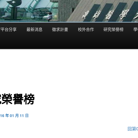
/平台分享
最新消息
徵求計畫
校外合作
研究榮譽榜
學
究榮譽榜
16 年 01 月 11 日
回第