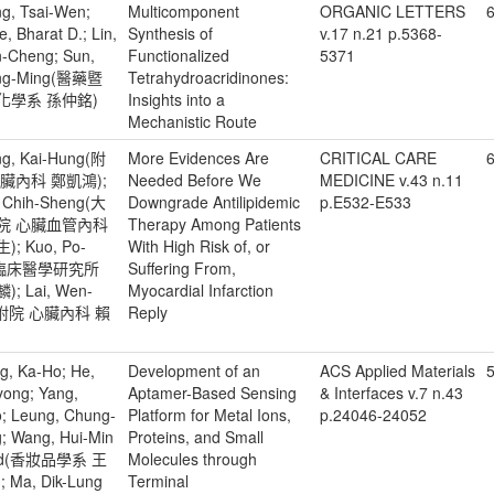
g, Tsai-Wen;
Multicomponent
ORGANIC LETTERS
, Bharat D.; Lin,
Synthesis of
v.17 n.21 p.5368-
-Cheng; Sun,
Functionalized
5371
ng-Ming(醫藥暨
Tetrahydroacridinones:
化學系 孫仲銘)
Insights into a
Mechanistic Route
g, Kai-Hung(附
More Evidences Are
CRITICAL CARE
心臟內科 鄭凱鴻);
Needed Before We
MEDICINE v.43 n.11
 Chih-Sheng(大
Downgrade Antilipidemic
p.E532-E533
院 心臟血管內科
Therapy Among Patients
; Kuo, Po-
With High Risk of, or
n(臨床醫學研究所
Suffering From,
; Lai, Wen-
Myocardial Infarction
(附院 心臟內科 賴
Reply
)
g, Ka-Ho; He,
Development of an
ACS Applied Materials
5
yong; Yang,
Aptamer-Based Sensing
& Interfaces v.7 n.43
; Leung, Chung-
Platform for Metal Ions,
p.24046-24052
; Wang, Hui-Min
Proteins, and Small
id(香妝品學系 王
Molecules through
 Ma, Dik-Lung
Terminal