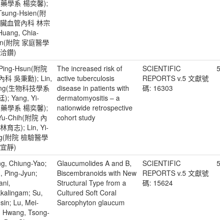
n(藥學系 楊奕馨);
 Tsung-Hsien(附
心臟血管內科 林宗
Huang, Chia-
an(附院 家庭醫學
黃洽鑽)
Ping-Hsun(附院
The increased risk of
SCIENTIFIC
科 吳秉勳); Lin,
active tuberculosis
REPORTS v.5 文獻號
Ting(生物科技學系
disease in patients with
碼: 16303
; Yang, Yi-
dermatomyositis – a
n(藥學系 楊奕馨);
nationwide retrospective
 Yu-Chih(附院 內
cohort study
育志); Lin, Yi-
ng(附院 檢驗醫學
林宜靜)
g, Chiung-Yao;
Glaucumolides A and B,
SCIENTIFIC
, Ping-Jyun;
Biscembranoids with New
REPORTS v.5 文獻號
ani,
Structural Type from a
碼: 15624
kalingam; Su,
Cultured Soft Coral
sin; Lu, Mei-
Sarcophyton glaucum
; Hwang, Tsong-