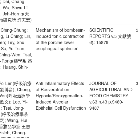
; Dai, Chang-
; Wu, Shwu-Li;
, Jyh-Horng(天
物研究所 許志宏)
, Ching-Chung;
Mechanism of bombesin-
SCIENTIFIC
, Li-Ching; Lin,
induced tonic contraction
REPORTS v.5 文獻號
Jen; Tey, Shu-
of the porcine lower
碼: 15879
 Su, Yu-Tsun;
esophageal sphincter
 Ching-Wen; Tsai,
g-Rong(藥學系 蔡
 Huang, Shih-
, Po-Len(呼吸治療
Anti-inflammatory Effects
JOURNAL OF
劉博侖); Chong,
of Resveratrol on
AGRICULTURAL AND
-Wen(呼吸治療學
Hypoxia/Reoxygenation-
FOOD CHEMISTRY
文); Lee, Yi-
Induced Alveolar
v.63 n.43 p.9480-
; Tsai, Jong-
Epithelial Cell Dysfunction
9487
ng(呼吸治療學系
; Wang, Hui-
n(香妝品學系 王惠
Hsieh, Chong-