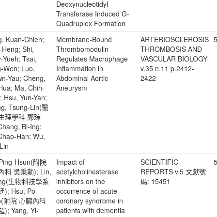
Deoxynucleotidyl
Transferase Induced G-
Quadruplex Formation
, Kuan-Chieh;
Membrane-Bound
ARTERIOSCLEROSIS
i-Heng; Shi,
Thrombomodulin
THROMBOSIS AND
-Yueh; Tsai,
Regulates Macrophage
VASCULAR BIOLOGY
-Wen; Luo,
Inflammation in
v.35 n.11 p.2412-
n-Yau; Cheng,
Abdominal Aortic
2422
Hua; Ma, Chih-
Aneurysm
; Hsu, Yun-Yan;
g, Tsung-Lin(醫
生理學科 鄭琮
Chang, Bi-Ing;
 Chao-Han; Wu,
Lin
Ping-Hsun(附院
Impact of
SCIENTIFIC
科 吳秉勳); Lin,
acetylcholinesterase
REPORTS v.5 文獻號
Ting(生物科技學系
inhibitors on the
碼: 15451
; Hsu, Po-
occurrence of acute
o(附院 心臟內科
coronary syndrome in
; Yang, Yi-
patients with dementia