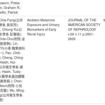
uworn, Prista;
er, Graham R.;
llin, Patrick
 Chia-Fang(公共
Ambient Melamine
JOURNAL OF THE
學系 吳佳芳);
Exposure and Urinary
AMERICAN SOCIETY
, Chiung-Yu(公
Biomarkers of Early
OF NEPHROLOGY
生學系 彭瓊瑜);
Renal Injury
v.26 n.11 p.2821-
 Chia-Chu(附院 泌
2829
劉家駒); Lin,
-Yi(小港 職業病科
; Pan, Chih-
; Cheng, Ching-
Hsieh, Hui-
n(公共衛生學系 謝
 Hsieh, Tusty-
an(醫學系基因體醫
謝翠娟 ); Chen,
-Hsiun(附院 小兒
百薰); Wu, Ming-
ng(公共衛生學系
蒼)