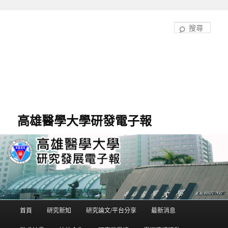
跳
至
搜
主
尋
要
內
容
高雄醫學大學研發電子報
首頁
研究新知
研究論文/平台分享
最新消息
主