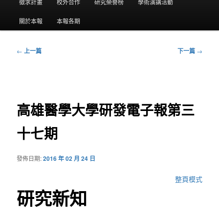
要
徵求計畫
校外合作
研究榮譽榜
學術演講活動
選
關於本報
本報各期
單
←
上一篇
下一篇
→
文
章
導
覽
高雄醫學大學研發電子報第三
十七期
發佈日期:
2016 年 02 月 24 日
整頁模式
研究新知