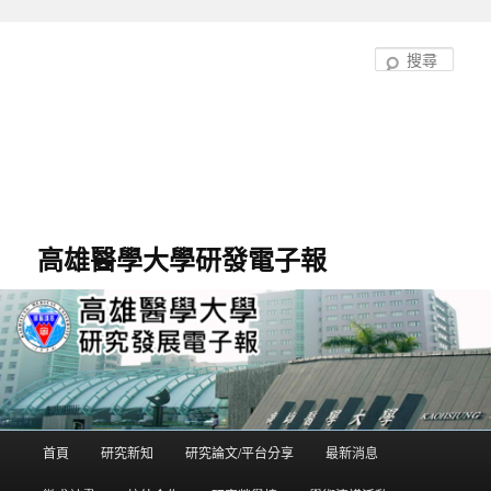
跳
至
搜
主
尋
要
內
容
高雄醫學大學研發電子報
首頁
研究新知
研究論文/平台分享
最新消息
主