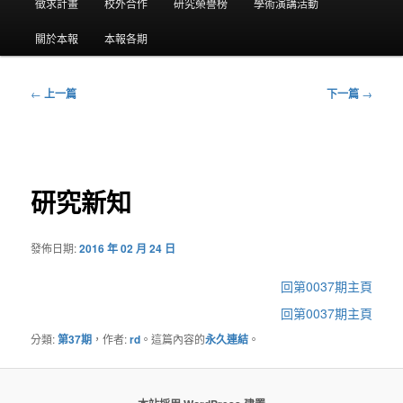
要
徵求計畫
校外合作
研究榮譽榜
學術演講活動
選
關於本報
本報各期
單
←
上一篇
下一篇
→
文
章
導
覽
研究新知
發佈日期:
2016 年 02 月 24 日
回第0037期主頁
回第0037期主頁
分類:
第37期
，作者:
rd
。這篇內容的
永久連結
。