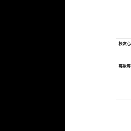
校友心
募款專