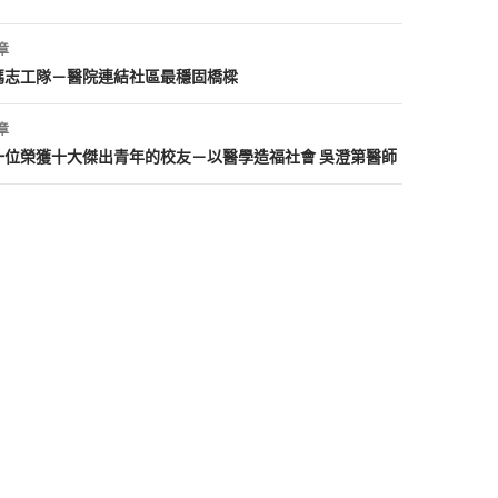
章
媽志工隊－醫院連結社區最穩固橋樑
章
一位榮獲十大傑出青年的校友－以醫學造福社會 吳澄第醫師