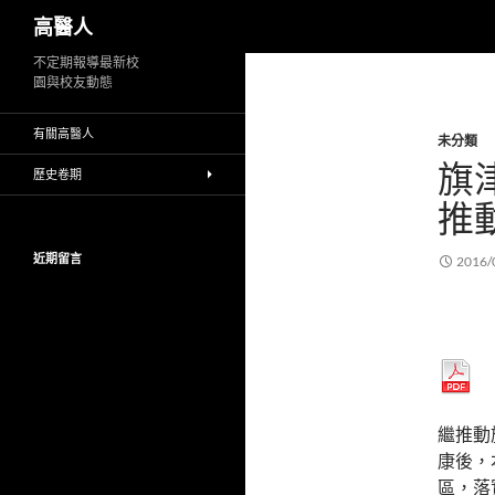
搜
高醫人
尋
跳
不定期報導最新校
園與校友動態
至
主
有關高醫人
未分類
要
旗
內
歷史卷期
容
推
近期留言
2016/
繼推動
康後，
區，落