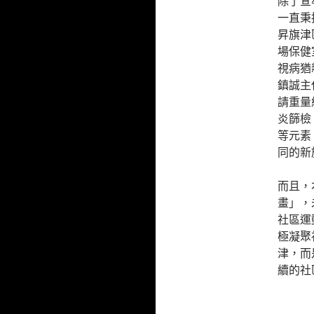
除了宣
一直秉
昇旗津
場保健
視病猶
鎮誠主
請重量
炎篩檢
等元素
同的新
而且，
畫」，
社區運
極凝聚
津，而
續的社