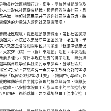
是動員旗津區相關行政、衛生、學校等機關單位及
心人士形成社區健康組織，積極經營健康社區，且
區共識，喚起社區民眾共同營造社區健康意識，將
康促進的力量注入營造社區健康環境。
健康社區環境，提倡運動健康概念，帶動社區民眾
動起來，本院首次集結旗津區區公所、衛生所、學
病文教基金會等相關單位共同策劃「新旗津健康促
，大家齊（旗）一（醫）來運動」活動。本次活動
元素多樣化，有日本現在超夯的排字活動「無菸排
邀集旗津區學童與社區民眾來參與，凝聚社區共
起宣誓拒菸。當然還有一直受學生族群喜愛的籃球
舉辦「旗醫盃3對3籃球比賽」，讓國中小學童可以
愛的運動培養自主健康管理的概念與習慣，遠離菸
身健體。也安排本院員工和旗津國小的老師進行友
互相切磋，聯絡感情，達到職場與員工健康促進目