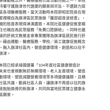
導運動概念外，醫療服務也是活動亮點之一，本院
持著守護旗津世代健康的願景與宗旨，不遺餘力提
區各項醫療服務。當天活動時本院郭昭宏院長在現
室裡親自為旗津區民眾施做「腹部超音波檢查」，
親的態度表現得淋漓盡致。本院社區健康促進室楊
任也親自為民眾服務「免費口腔篩檢」。同時也邀
級的肝病文教基金會專業團隊為旗津區居民進行肝
。藉由運動、醫療服務、學校／員工健康促進概念
，融入旗津社區內，營造健康環境，創造和以往不
旗津。
本院已經承接國健署「104年度社區健康營造計
未來也會規劃無菸無檳環境、老人友善環境、營造
動環境、塑造減鹽營養環境等多項健康議題，且積
社區共識、動員社區人員，讓旗津不再是以往的旗
是脫胎換骨的新旗津，共同與當地民眾建立健康永
區願景。