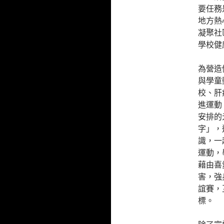
要任務
地方熱
凝聚社
學校健
為營造
與學童
校、肝
進運動
安排的
字」，
識，一
運動，
藉由喜
害，強
誼賽，
標。