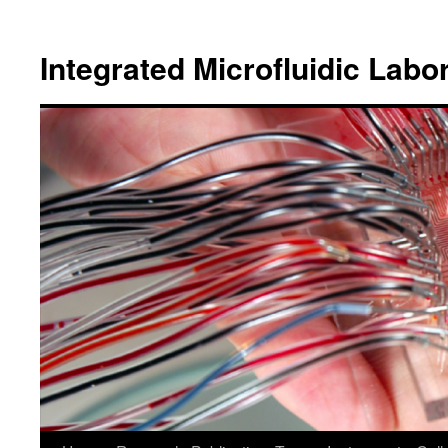
跳
至
Integrated Microfluidic Labo
主
要
內
容