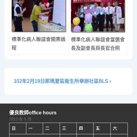
標準化病人聯誼會開票過
標準化病人聯誼會當選會
程
長及副會長與長官合照
文
Next
102年2月19日那瑪夏區衛生所舉辦社區BLS ›
Post
章
is
導
覽
優良教師office hours
2013 年 5 月
日
一
二
三
四
五
六