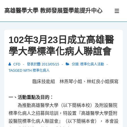
↓
高雄醫學大學 教師發展暨學能提升中心
Skip
選
單
to
Main
Content
102年3月23日成立高雄醫
學大學標準化病人聯誼會
CFD
發表於
2013/05/15
分類:
標準化病人活動
TAGGED WITH
標準化病人
臨床技能組 林燕琴小姐、林虹良小姐撰寫
一、活動重點及目的：
為推動高雄醫學大學（以下簡稱本校）及附設醫院
標準化病人之招募與培訓，特設置『高雄醫學大學暨附
設醫院標準化病人聯誼會』（以下簡稱本會）， 本會設