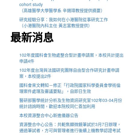
cohort study
（高雄醫學大學醫學系 辛錫璋教授提供摘要）
研究經驗分享：我如何在小港醫院從事研究工作
（小港醫院內科主任 黃志富教授提供）
最新消息
102年度國科會生物處整合型計畫申請案，本校共計提出
申請4件
102年度台灣與法國研究團隊自由型合作研究計畫申請
案，本校提出2件
國科會來文轉知－修正「行政院國家科學委員會學術倫
理案件處理及審議要點」，自即日生效
醫研部醫學統計分析及生物資訊研究室102年03-04月份
統計諮詢時間，歡迎本院校同仁善加利用
本校資源整合中心新進儀器公告
資源整合中心公告：共軛焦顯微鏡筆試於3月7日辦理，
通過筆試者，方可與管理者進行後續上機教學認證考試