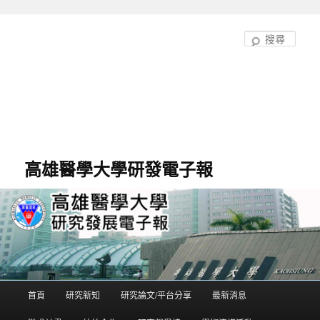
跳
至
搜
主
尋
要
內
容
高雄醫學大學研發電子報
首頁
研究新知
研究論文/平台分享
最新消息
主