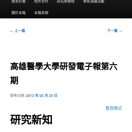
要
徵求計畫
校外合作
研究榮譽榜
學術演講活動
選
關於本報
本報各期
單
←
上一篇
下一篇
→
文
章
導
覽
高雄醫學大學研發電子報第六
期
發佈日期:
2013 年 02 月 23 日
整頁模式
研究新知