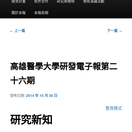
要
徵求計畫
校外合作
研究榮譽榜
學術演講活動
選
關於本報
本報各期
單
←
上一篇
下一篇
→
文
章
導
覽
高雄醫學大學研發電子報第二
十六期
發佈日期:
2014 年 10 月 30 日
整頁模式
研究新知