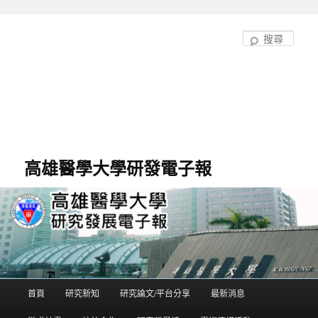
跳
至
搜
主
尋
要
內
容
高雄醫學大學研發電子報
首頁
研究新知
研究論文/平台分享
最新消息
主