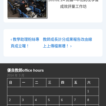
成效評量工作坊
文
Previous
Next
‹ 教學助理粉絲專
教師成長計分成果報告改由線
Post
Post
章
頁成立囉！
上上傳檔案嘍！ ›
is
is
導
覽
優良教師office hours
2014 年 3 月
日
一
二
三
四
五
六
1
2
3
4
5
6
7
8