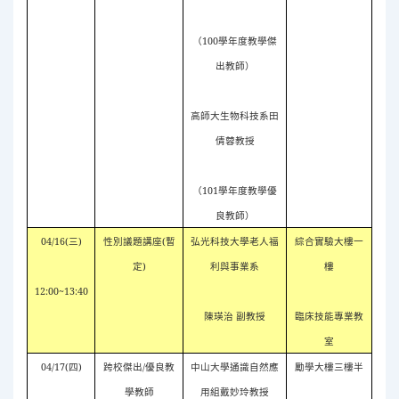
（
100
學年度教學傑
出教師）
高師大生物科技系田
倩蓉教授
（
101
學年度教學優
良教師）
04/16(
三
)
性別議題講座
(
暫
弘光科技大學老人福
綜合實驗大樓一
定
)
利與事業系
樓
12:00~13:40
陳瑛治 副教授
臨床技能專業教
室
04/17(
四
)
跨校傑出
/
優良教
中山大學通識自然應
勵學大樓三樓半
學教師
用組戴妙玲教授