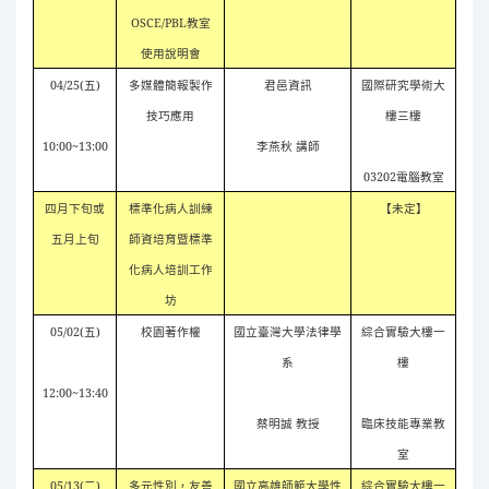
OSCE/PBL
教室
使用說明會
04/25(
五
)
多媒體簡報製作
君邑資訊
國際研究學術大
技巧應用
樓三樓
10:00~13:00
李燕秋 講師
03202
電腦教室
四月下旬或
【未定】
標準化病人訓練
五月上旬
師資培育暨標準
化病人培訓工作
坊
05/02(
五
)
國立臺灣大學法律學
綜合實驗大樓一
校園著作權
系
樓
12:00~13:40
蔡明誠 教授
臨床技能專業教
室
05/13(
二
)
多元性別，友善
國立高雄師範大學性
綜合實驗大樓一