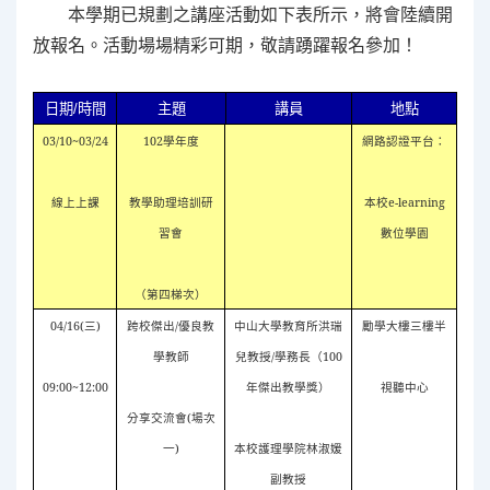
本學期已規劃之講座活動如下表所示，將會陸續開
放報名。活動場場精彩可期，敬請踴躍報名參加！
日期
/
時間
主題
講員
地點
03/10~03/24
102
學年度
網路認證平台：
線上上課
教學助理培訓研
本校
e-learning
習會
數位學園
（第四梯次）
04/16(
三
)
跨校傑出
/
優良教
中山大學教育所洪瑞
勵學大樓三樓半
學教師
兒教授
/
學務長（
100
09:00~12:00
年傑出教學獎）
視聽中心
分享交流會
(
場次
一
)
本校護理學院林淑媛
副教授