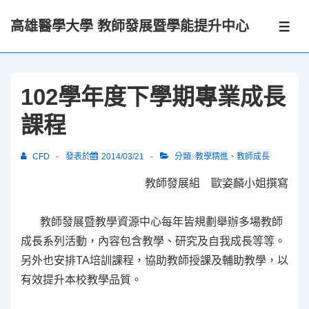
↓
高雄醫學大學 教師發展暨學能提升中心
Skip
選
單
to
Main
Content
102學年度下學期專業成長
課程
CFD
發表於
2014/03/21
分類:
教學精進
、
教師成長
教師發展組 歐姿麟小姐撰寫
教師發展暨教學資源中心每年皆規劃舉辦多場教師
成長系列活動，內容包含教學、研究及自我成長等等。
另外也安排TA培訓課程，協助教師授課及輔助教學，以
有效提升本校教學品質。