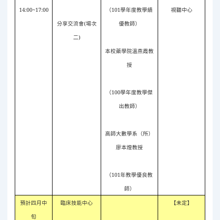
14:00~17:00
（
101
學年度教學績
視聽中心
分享交流會
(
場次
優教師）
二
)
本校藥學院溫燕霞教
授
（
100
學年度教學傑
出教師）
高師大數學系（所）
廖本煌教授
（
101
年教學優良教
師）
預計四月中
臨床技能中心
【未定】
旬