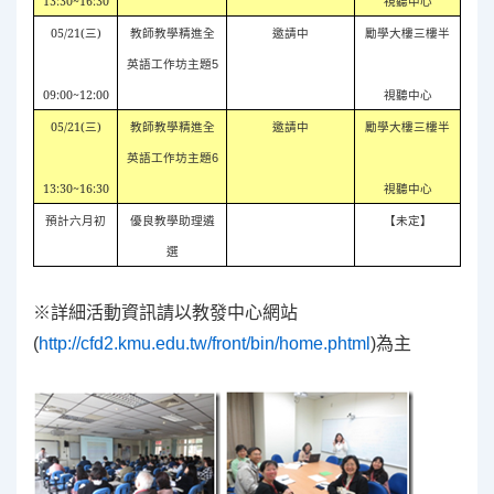
13:30~16:30
視聽中心
05/21(
三
)
邀請中
勵學大樓三樓半
教師教學精進全
英語工作坊主題
5
09:00~12:00
視聽中心
05/21(
三
)
邀請中
勵學大樓三樓半
教師教學精進全
英語工作坊主題
6
13:30~16:30
視聽中心
預計六月初
【未定】
優良教學助理遴
選
※詳細活動資訊請以教發中心網站
(
http://cfd2.kmu.edu.tw/front/bin/home.phtml
)為主