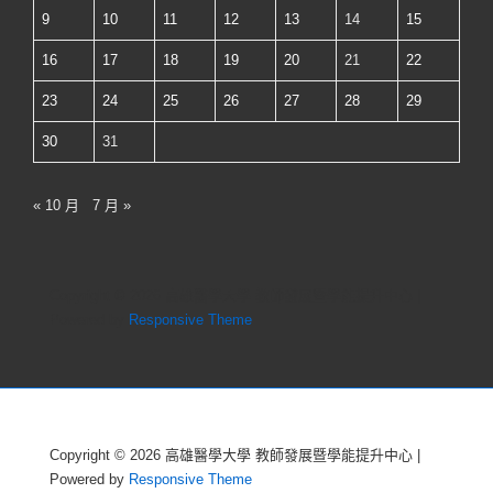
位
9
10
11
12
13
14
15
教
16
17
18
19
20
21
22
材
23
24
25
26
27
28
29
認
證
30
31
28
項
« 10 月
7 月 »
指
標
的
Copyright © 2026
高雄醫學大學 教師發展暨學能提升中心
|
Powered by
Responsive Theme
設
計
技
巧
與
Copyright © 2026
高雄醫學大學 教師發展暨學能提升中心
|
剖
Powered by
Responsive Theme