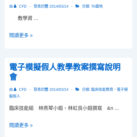
學
由
CFD
發表於
2014/03/14
分類:
TA園地
數
教學資 …
位
學
教
閱讀更多 »
習
學
科
助
技
理
研
電子模擬假人教學教案撰寫說明
成
究
會
長
中
社
心
由
CFD
發表於
2014/03/14
分類:
臨床技能教育
、
電子模
群
擬假人
姚
招
佩
臨床技能組 林燕琴小姐、林虹良小姐撰寫 &n …
募
吟
顧
電
閱讀更多 »
問
子