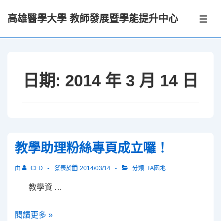
↓
高雄醫學大學 教師發展暨學能提升中心
Skip
選
單
to
Main
Content
日期:
2014 年 3 月 14 日
教學助理粉絲專頁成立囉！
由
CFD
發表於
2014/03/14
分類:
TA園地
教學資 …
教
閱讀更多 »