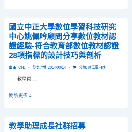
學
助
理
國立中正大學數位學習科技研究
粉
中心姚佩吟顧問分享數位教材認
絲
證經驗-符合教育部數位教材認證
專
28項指標的設計技巧與剖析
頁
成
由
CFD
發表於
2014/03/14
分類:
數位風向球
立
囉！
教學資 …
國
閱讀更多 »
立
中
正
教學助理成長社群招募
大