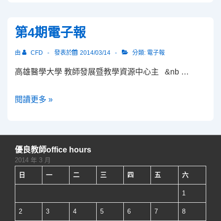
分
模
享
擬
第4期電子報
數
假
位
人
由
CFD
發表於
2014/03/14
分類:
電子報
教
教
高雄醫學大學 教師發展暨教學資源中心主 &nb …
材
學
認
教
第
閱讀更多 »
證
案
4
經
撰
期
驗-
寫
電
符
說
優良教師office hours
子
合
明
2014 年 3 月
報
教
會
日
一
二
三
四
五
六
育
1
部
2
3
4
5
6
7
8
數