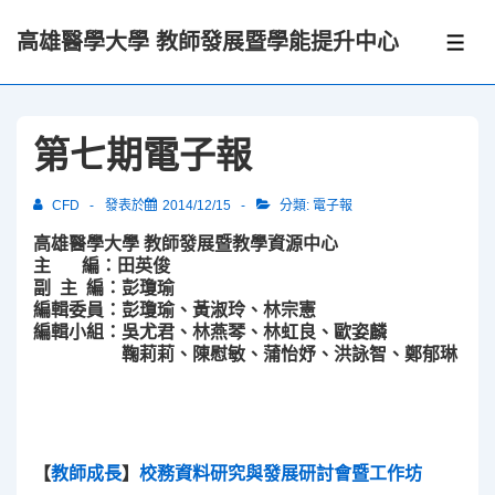
↓
高雄醫學大學 教師發展暨學能提升中心
Skip
選
單
to
Main
Content
第七期電子報
CFD
發表於
2014/12/15
分類:
電子報
高雄醫學大學 教師發展暨教學資源中心
主 編：田英俊
副 主 編：彭瓊瑜
編輯委員：彭瓊瑜、黃淑玲、林宗憲
編輯小組：吳尤君、林燕琴、林虹良、歐姿麟
鞠莉莉、陳慰敏、蒲怡妤、洪詠智、鄭郁琳
【
教師成長
】
校務資料研究與發展研討會暨工作坊