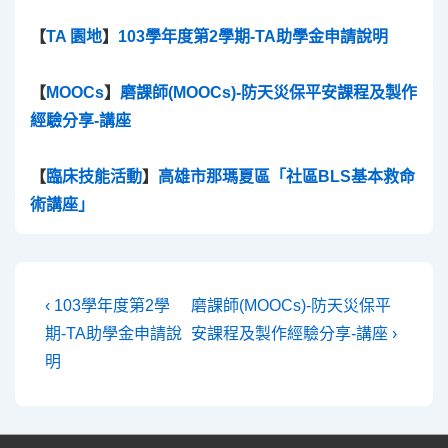
【
TA 園地
】
103學年度第2學期-TA助學金申請說明
【
MOOCs
】
磨課師(MOOCs)-防天災保平安課程及製作
經驗分享-講座
【
臨床技能活動
】
高雄市那瑪夏區「社區BLS基本救命
術講座」
文
Previous
Next
‹ 103學年度第2學
磨課師(MOOCs)-防天災保平
Post
Post
章
期-TA助學金申請說
安課程及製作經驗分享-講座 ›
is
is
明
導
覽