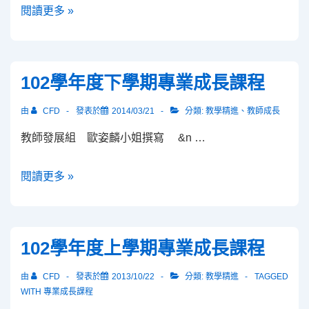
教
閱讀更多 »
學
精
進
102學年度下學期專業成長課程
專
案-
由
CFD
發表於
2014/03/21
分類:
教學精進
、
教師成長
全
教師發展組 歐姿麟小姐撰寫 &n …
英
語
102
閱讀更多 »
教
學
學
年
工
度
作
102學年度上學期專業成長課程
下
坊
學
由
CFD
發表於
2013/10/22
分類:
教學精進
TAGGED
期
WITH
專業成長課程