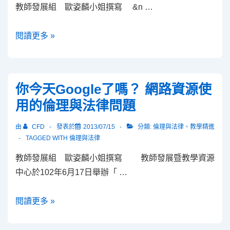
專
教師發展組 歐姿麟小姐撰寫 &n …
業
成
102
閱讀更多 »
長
學
課
年
程
度
你今天Google了嗎？ 網路資源使
上
用的倫理與法律問題
學
期
由
CFD
發表於
2013/07/15
分類:
倫理與法律
、
教學精進
專
TAGGED WITH
倫理與法律
業
教師發展組 歐姿麟小姐撰寫 教師發展暨教學資源
成
中心於102年6月17日舉辦「 …
長
課
你
閱讀更多 »
程
今
天