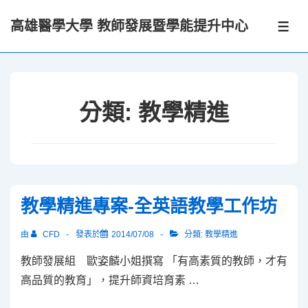
↓
高雄醫學大學 教師發展暨學能提升中心
Skip
選
單
to
Main
Content
分類:
教學精進
教學精進專案-全英語教學工作坊
由
CFD
發表於
2014/07/08
分類:
教學精進
教師發展組 歐姿麟小姐撰寫 「有高素質的教師，才有
高品質的教育」，提升師資培育素 …