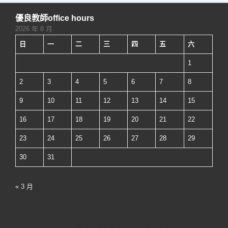
教
頁
題
優良教師office hours
學
2026 年 8 月
傑
日
一
二
三
四
五
六
出
教
1
師
2
3
4
5
6
7
8
學
9
10
11
12
13
14
15
院
16
17
18
19
20
21
22
經
驗
23
24
25
26
27
28
29
傳
30
31
承
暨
« 3 月
全
校
教