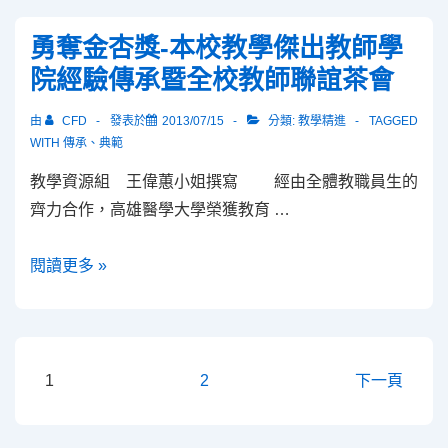
Google
勇奪金杏獎-本校教學傑出教師學
了
院經驗傳承暨全校教師聯誼茶會
嗎？
網
由
CFD
發表於
2013/07/15
分類:
教學精進
TAGGED
路
WITH
傳承
、
典範
資
教學資源組 王偉蕙小姐撰寫 經由全體教職員生的
源
齊力合作，高雄醫學大學榮獲教育 …
使
用
勇
閱讀更多 »
的
奪
倫
金
理
杏
與
獎-
文
1
2
下一頁
法
本
章
律
校
分
問