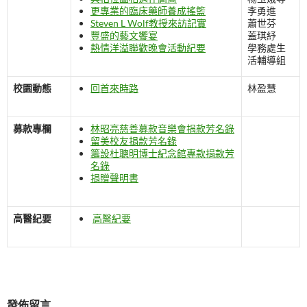
更專業的臨床藥師養成搖籃
李勇進
Steven L Wolf教授來訪記實
蕭世芬
豐盛的藝文饗宴
蓋琪紓
熱情洋溢聯歡晚會活動紀要
學務處生
活輔導組
校園動態
回首來時路
林盈慧
募款專欄
林昭亮慈善募款音樂會捐款芳名錄
留美校友捐款芳名錄
籌設杜聰明博士紀念館專款捐款芳
名錄
捐贈聲明書
高醫紀要
高醫紀要
發佈留言