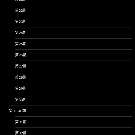
第22期
第23期
第24期
第25期
第26期
第27期
第28期
第29期
第30期
第31-40期
第31期
第32期