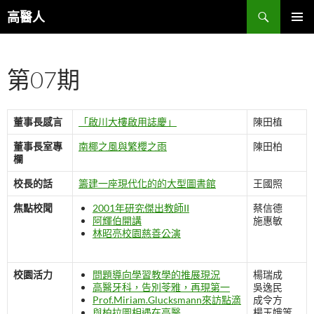
跳
搜
高醫人
至
尋
主
主要選單
要
第07期
內
容
董事長感言
「啟川大樓啟用誌慶」
陳田植
董事長室專
南椰之風與繁櫻之雨
陳田柏
欄
校長的話
籌建一座現代化的的大型圖書館
王國照
焦點校聞
2001年研究傑出教師II
蔡信德
阿輝伯開講
施惠敏
林昭亮校園慈善公演
校園活力
問題導向學習教學的推展現況
楊瑞成
高醫牙科，告別苓雅，再現第一
吳逸民
Prof.Miriam.Glucksmann來訪點滴
成令方
與柏拉圖相遇在高醫
楊玉娥等