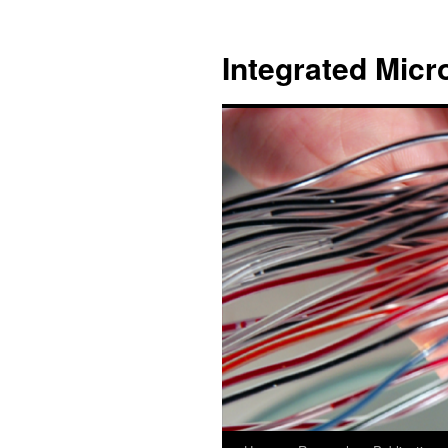
跳
至
Integrated Micr
主
要
內
容