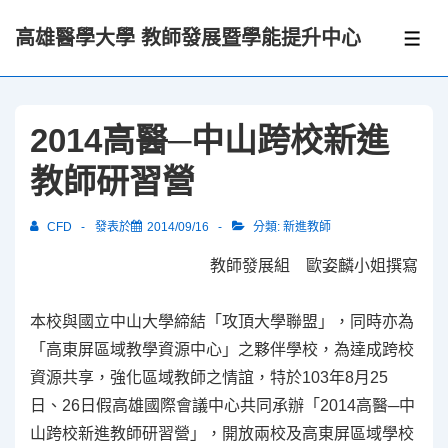
↓
高雄醫學大學 教師發展暨學能提升中心
Skip
選
單
to
Main
Content
2014高醫─中山跨校新進
教師研習營
CFD
發表於
2014/09/16
分類:
新進教師
教師發展組 歐姿麟小姐撰寫
本校與國立中山大學締結「攻頂大學聯盟」，同時亦為
「高東屏區域教學資源中心」之夥伴學校，為達成跨校
資源共享，強化區域教師之情誼，特於103年8月25
日、26日假高雄國際會議中心共同承辦「2014高醫─中
山跨校新進教師研習營」，開放兩校及高東屏區域學校