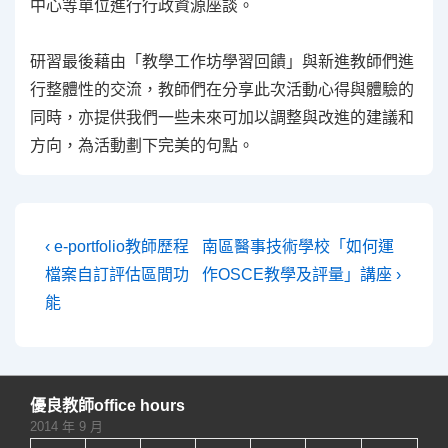
中心等單位進行行政資源座談。
研習最後藉由「教學工作坊學習回饋」與新進教師們進
行整體性的交流，教師們在分享此次活動心得與體驗的
同時，亦提供我們一些未來可加以調整與改進的建議和
方向，為活動劃下完美的句點。
文
Previous
Next
‹ e-portfolio教師歷程
南區醫事技術學校「如何運
Post
Post
章
檔案自訂評估區間功
作OSCE教學及評量」講座 ›
is
is
能
導
覽
優良教師office hours
2014 年 9 月