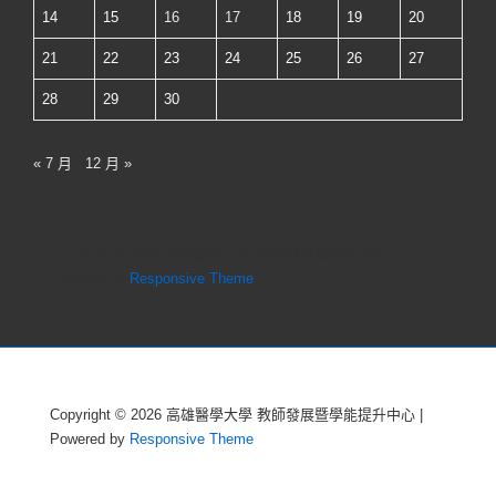
訂
14
15
16
17
18
19
20
評
21
22
23
24
25
26
27
估
區
28
29
30
間
功
« 7 月
12 月 »
能
Copyright © 2026
高雄醫學大學 教師發展暨學能提升中心
|
Powered by
Responsive Theme
Copyright © 2026
高雄醫學大學 教師發展暨學能提升中心
|
Powered by
Responsive Theme