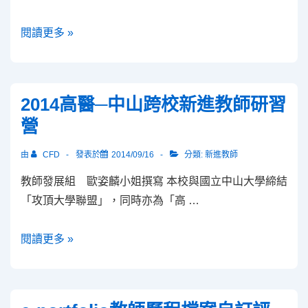
南
閱讀更多 »
區
醫
事
2014高醫─中山跨校新進教師研習
技
營
術
學
由
CFD
發表於
2014/09/16
分類:
新進教師
校
教師發展組 歐姿麟小姐撰寫 本校與國立中山大學締結
「如
「攻頂大學聯盟」，同時亦為「高 …
何
運
2014
閱讀更多 »
作
高
OSCE
醫
教
─
學