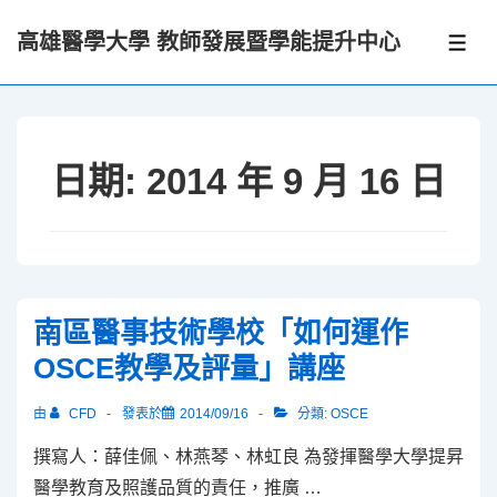
↓
高雄醫學大學 教師發展暨學能提升中心
Skip
選
單
to
Main
Content
日期:
2014 年 9 月 16 日
南區醫事技術學校「如何運作
OSCE教學及評量」講座
由
CFD
發表於
2014/09/16
分類:
OSCE
撰寫人：薛佳佩、林燕琴、林虹良 為發揮醫學大學提昇
醫學教育及照護品質的責任，推廣 …