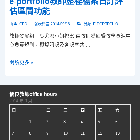
e-portfolio教師歷程檔案自訂評
中
及
估區間功能
山
評
跨
量」
由
CFD
發表於
2014/09/16
分類:
E-PORTFOLIO
校
講
教師發展組 吳尤君小姐撰寫 由教師發展暨教學資源中
新
座
心負責規劃，與資訊處及各處室共 …
進
教
e-
閱讀更多 »
師
portfolio
研
教
習
師
營
優良教師office hours
歷
2014 年 9 月
程
日
一
二
三
四
五
六
檔
1
2
3
4
5
6
案
自
7
8
9
10
11
12
13