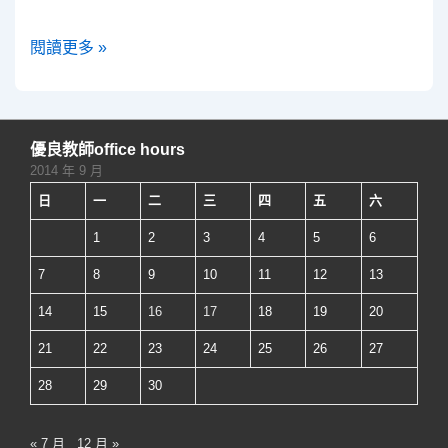
–
課
數
閱讀更多 »
程
位
認
化
證
趨
優良教師office hours
勢-
2014 年 9 月
數
日
一
二
三
四
五
六
位
1
2
3
4
5
6
教
學
7
8
9
10
11
12
13
助
14
15
16
17
18
19
20
理
21
22
23
24
25
26
27
介
紹
28
29
30
« 7 月
12 月 »