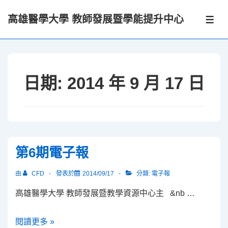
↓
高雄醫學大學 教師發展暨學能提升中心
Skip
選
單
to
Main
Content
日期:
2014 年 9 月 17 日
第6期電子報
由
CFD
發表於
2014/09/17
分類:
電子報
高雄醫學大學 教師發展暨教學資源中心主 &nb …
第
閱讀更多 »