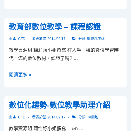
6
期
電
教育部數位教學 – 課程認證
子
報
由
CFD
發表於
2014/09/17
分類:
數位風向球
教學資源組 鞠莉莉小姐撰寫 在人手一機的數位學習時
代，您的數位教材，認證了嗎? …
教
閱讀更多 »
育
部
數
數位化趨勢-數位教學助理介紹
位
教
由
CFD
發表於
2014/09/17
分類:
TA園地
學
教學資源組 蒲怡妤小姐撰寫 &n …