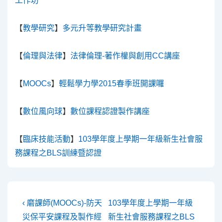
工作坊
【
教學研究
】
多元升等教學研究計畫
【
倫理與法律
】
法律倫理-著作權與創用CC講座
【
MOOCs
】
輕鬆學力學2015春季班開課囉
【
數位風向球
】
數位課程認證製作講座
【
臨床技能活動
】
103學年度上學期一年級新生社會服
務課程之BLS訓練暨認證
文
Previous
Next
‹ 磨課師(MOOCs)-防天
103學年度上學期一年級
Post
Post
章
災保平安課程及製作經
新生社會服務課程之BLS