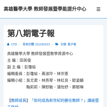
↓
高雄醫學大學 教師發展暨學能提升中心
Skip
選
單
to
Main
Content
第八期電子報
CFD
發表於
2015/03/23
分類:
電子報
高雄醫學大學
教師發展暨教學資源中心
主
編：田英俊
副
主
編：彭瓊瑜
編輯委員：彭瓊瑜、黃淑玲、林宗憲
編輯小組：吳尤君、林燕琴、林虹良、歐姿麟
鞠莉莉、陳慰敏、蒲怡妤、鄭郁琳
【
教師成長
】
「如何成為新世紀的勝任教師？」講座暨