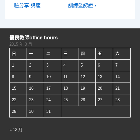
is
is
驗分享-講座
訓練暨認證 ›
導
覽
優良教師office hours
2015 年 3 月
日
一
二
三
四
五
六
1
2
3
4
5
6
7
8
9
10
11
12
13
14
15
16
17
18
19
20
21
22
23
24
25
26
27
28
29
30
31
« 12 月