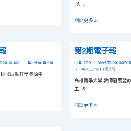
& …
技
閱讀更多 »
能
學
系
報
第2期電子報
課
程
2013/10/21
分類:
電子報
由
CFD
發表於
2013/07/15
如
TAGGED WITH
電子報
教師發展暨教學資源中
何
高雄醫學大學 教師發展
導
主 & …
入
OSCE
第
閱讀更多 »
評
2
量
期
電