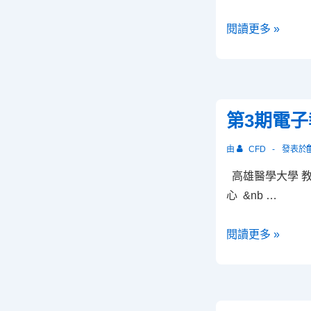
高
閱讀更多 »
雄
醫
學
大
第3期電子
學
臨
由
CFD
發表於
床
高雄醫學大學 
技
心 &nb …
能
中
第
閱讀更多 »
心
3
啟
期
用
電
典