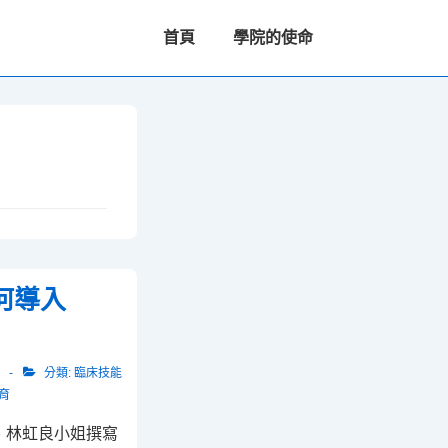
主
首頁
學院的使命
要
導
航
何導入
分類:
臨床技能
育
、林虹良小姐撰寫