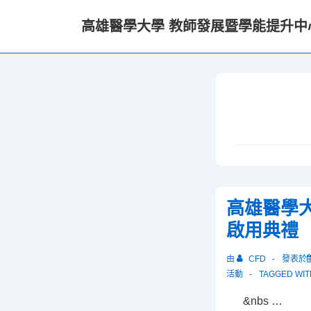
↓
高雄醫學大學 教師發展暨學能提升中
Skip
to
Main
Content
高雄醫學
啟用典禮
由
CFD
發表於
活動
TAGGED WI
&nbs …