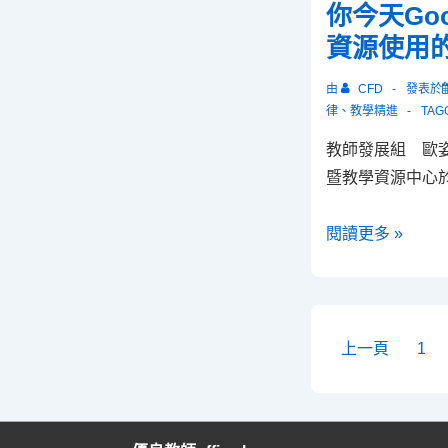
子
你今天Goo
禮
報
資源使用
由
CFD
發表於
律
、
教學精進
TAG
教師發展組 歐
暨教學資源中心於1
你
閱讀更多 »
今
天
Google
了
文
上一頁
1
嗎？
章
網
分
路
頁