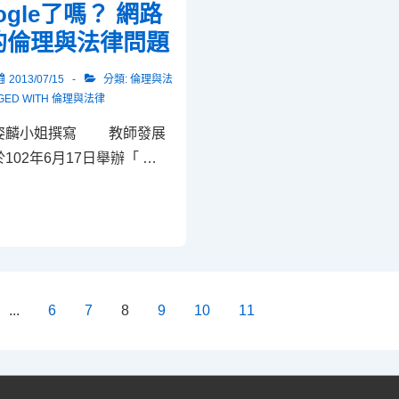
gle了嗎？ 網路
子
的倫理與法律問題
報
2013/07/15
分類:
倫理與法
GED WITH
倫理與法律
姿麟小姐撰寫 教師發展
02年6月17日舉辦「 …
...
6
7
8
9
10
11