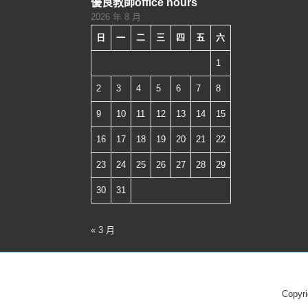
優良教師office hours
資
2026 年 8 月
源
日
一
二
三
四
五
六
使
1
用
的
2
3
4
5
6
7
8
倫
9
10
11
12
13
14
15
理
16
17
18
19
20
21
22
與
法
23
24
25
26
27
28
29
律
30
31
問
題
« 3 月
Copyr