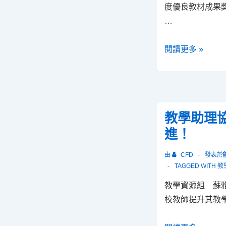
度優良教材成
…
恭
閱讀更多 »
賀
101
學
年
教學助理
度
進！
優
良
由
CFD
發表於
教
TAGGED WITH
教
材
教學資源組 蘇
獲
校教師提升其教學
獎
老