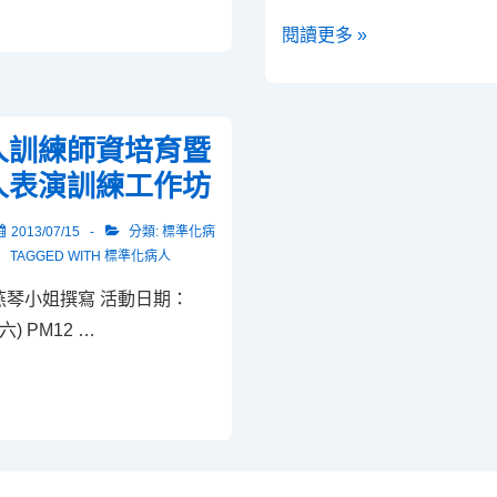
師
教
閱讀更多 »
學
育
院
部
經
數
驗
人訓練師資培育暨
位
傳
人表演訓練工作坊
學
承
習
2013/07/15
分類:
標準化病
暨
認
TAGGED WITH
標準化病人
全
證，
校
燕琴小姐撰寫 活動日期：
您
教
期六) PM12 …
加
師
入
聯
了
誼
嗎?
茶
會