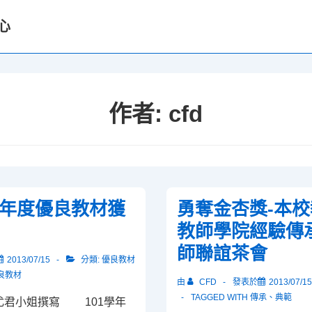
心
作者:
cfd
學年度優良教材獲
勇奪金杏獎-本
教師學院經驗傳
師聯誼茶會
2013/07/15
分類:
優良教材
良教材
由
CFD
發表於
2013/07/15
TAGGED WITH
傳承
、
典範
尤君小姐撰寫 101學年