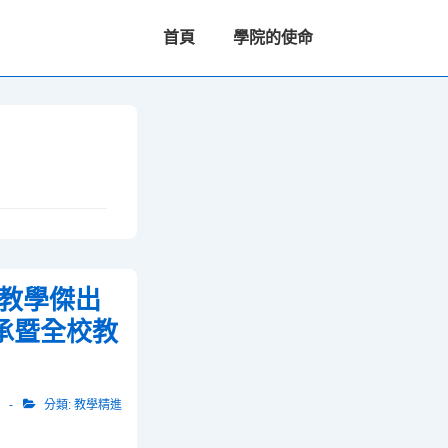
主
首頁
學院的使命
要
導
航
校教學傑出
承暨全校教
分類:
教學精進