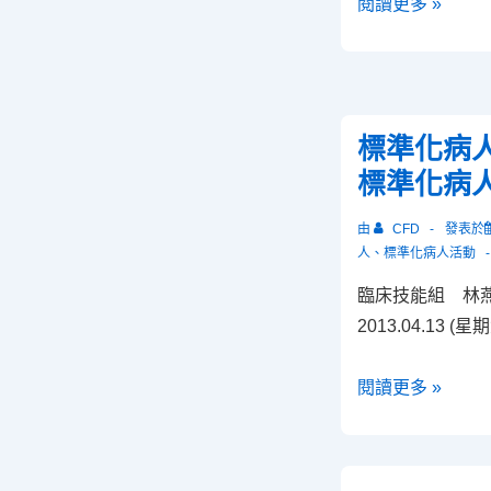
教
閱讀更多 »
師！
學
助
理
協
標準化病
助
標準化病
教
學
由
CFD
發表於
工
人
、
標準化病人活動
作
臨床技能組 林
大
2013.04.13 (星
躍
進！
標
閱讀更多 »
準
化
病