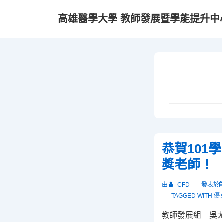
↓
高雄醫學大學 教師發展暨學能提升中
Skip
to
Main
Content
恭賀101
獎老師！
由
CFD
發表於
TAGGED WITH
優
教師發展組 吳