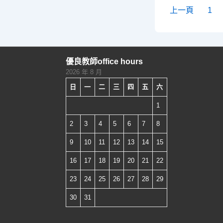
人
文
上一頁
1
訓
章
練
分
師
頁
優良教師office hours
資
2026 年 8 月
培
日
一
二
三
四
五
六
育
1
暨
標
2
3
4
5
6
7
8
準
9
10
11
12
13
14
15
化
16
17
18
19
20
21
22
病
人
23
24
25
26
27
28
29
表
30
31
演
訓