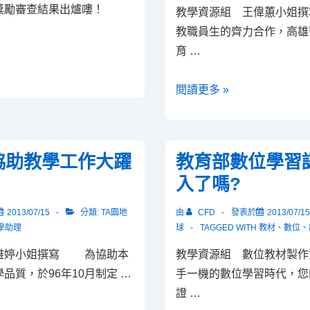
果獎勵審查結果出爐嘍！
教學資源組 王偉蕙小姐
教職員生的齊力合作，高雄
育 …
勇
閱讀更多 »
奪
金
杏
協助教學工作大躍
教育部數位學習
獎-
入了嗎?
本
校
2013/07/15
分類:
TA園地
由
CFD
發表於
2013/07/15
教
學助理
球
TAGGED WITH
教材
、
數位
、
學
雅婷小姐撰寫 為協助本
教學資源組 數位教材製作
傑
品質，於96年10月制定 …
手一機的數位學習時代，您
出
證 …
教