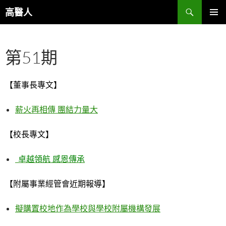
跳
搜
高醫人
至
尋
主
主要選單
要
第51期
內
容
【董事長專文】
薪火再相傳 團結力量大
【校長專文】
卓越領航 感恩傳承
【附屬事業經管會近期報導】
擬購置校地作為學校與學校附屬機構發展