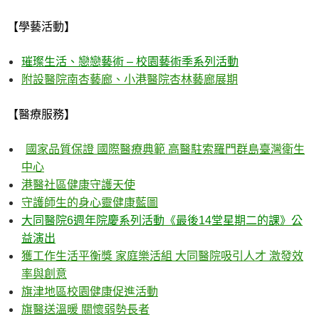
【學藝活動】
璀璨生活、戀戀藝術
–
校園藝術季系列活動
附設醫院南杏藝廊、小港醫院杏林藝廊展期
【醫療服務】
國家品質保證 國際醫療典範 高醫駐索羅門群島臺灣衛生
中心
港醫社區健康守護天使
守護師生的身心靈健康藍圖
大同醫院
6
週年院慶系列活動《最後
14
堂星期二的課》公
益演出
獲工作生活平衡獎 家庭樂活組 大同醫院吸引人才 激發效
率與創意
旗津地區校園健康促進活動
旗醫送溫暖 關懷弱勢長者