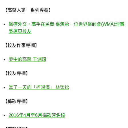
【高醫人第一系列專欄】
醫療外交，高手在民間 臺灣第一位世界醫師會
(WMA)
理事
吳運東校友
【校友作家專欄】
夢中的高醫 王湘琦
【校友專欄】
當了一天的「柯賜海」 林榮松
【募款專欄】
2016
年
4
月至
6
月捐款芳名錄