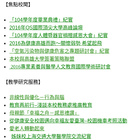
【焦點校聞】
「
104
學年度畢業典禮」紀實
2016
年
QS
國際頂尖大學高峰論壇
「
104
學年度人體暨器官捐贈感恩大會」紀實
2016
為健康高雄而跑～關懷弱勢 希望起飛
「空氣污染物與健康危害之專題研討會」紀實
本校與高雄大學簽署策略聯盟
2016
專業素養與醫學人文教育國際學術研討會
【教學研究服務】
非線性與優化－行為與腦
教育再前行
–
淺談本校教務處推廣教育
母親節「幸福之舟－感恩禮讚」
從健康安全校園邁向幸福友愛臺灣
–
校園機車考照活動
愛老人轉動起來
姊妹校上海交通大學醫學院交流紀實