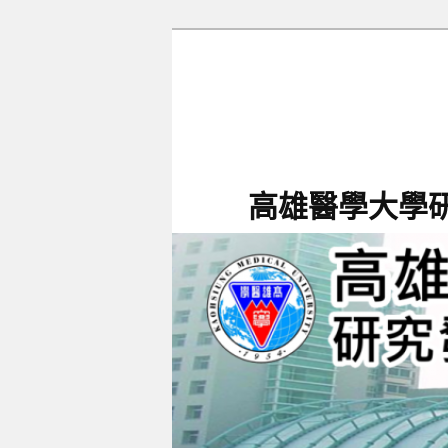
跳
跳
至
至
主
輔
要
助
內
內
容
容
高雄醫學大學