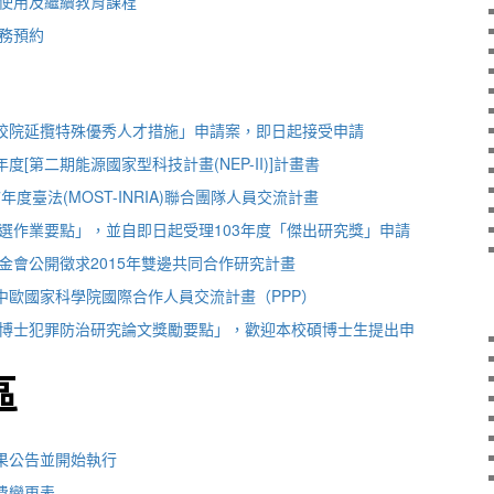
2月使用及繼續教育課程
務預約
專校院延攬特殊優秀人才措施」申請案，即日起接受申請
度[第二期能源國家型科技計畫(NEP-II)]計畫書
17年度臺法(MOST-INRIA)聯合團隊人員交流計畫
選作業要點」，並自即日起受理103年度「傑出研究獎」申請
金會公開徵求2015年雙邊共同合作研究計畫
中歐國家科學院國際合作人員交流計畫（PPP）
博士犯罪防治研究論文獎勵要點」，歡迎本校碩博士生提出申
區
結果公告並開始執行
費變更表