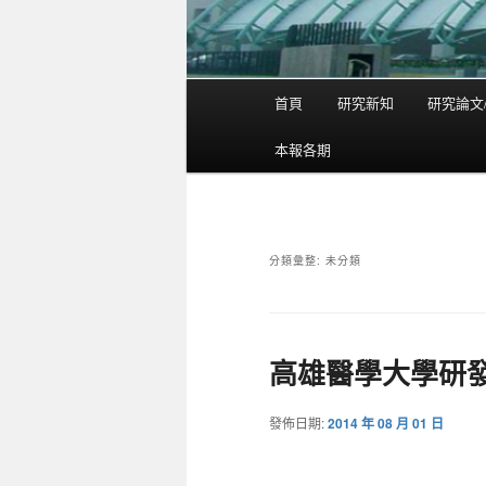
首頁
研究新知
研究論文
主
要
本報各期
選
單
分類彙整:
未分類
高雄醫學大學研
發佈日期:
2014 年 08 月 01 日