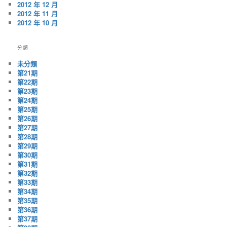
2012 年 12 月
2012 年 11 月
2012 年 10 月
分類
未分類
第21期
第22期
第23期
第24期
第25期
第26期
第27期
第28期
第29期
第30期
第31期
第32期
第33期
第34期
第35期
第36期
第37期