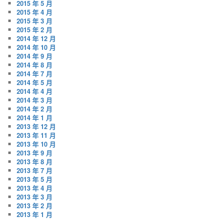
2015 年 5 月
2015 年 4 月
2015 年 3 月
2015 年 2 月
2014 年 12 月
2014 年 10 月
2014 年 9 月
2014 年 8 月
2014 年 7 月
2014 年 5 月
2014 年 4 月
2014 年 3 月
2014 年 2 月
2014 年 1 月
2013 年 12 月
2013 年 11 月
2013 年 10 月
2013 年 9 月
2013 年 8 月
2013 年 7 月
2013 年 5 月
2013 年 4 月
2013 年 3 月
2013 年 2 月
2013 年 1 月