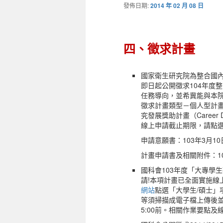
發佈日期:
2014 年 02 月 08 日
四、徵求計畫
國家衛生研究院為整合國
即日起公開徵求104年度
任務導向，並希冀能與本
徵求計畫類型－個人型計畫含：創新
究發展獎助計畫（Career Dev
線上申請截止期限，請點
申請意願書：103年3月1
計畫申請書及相關附件：10
國科會103年度「大專學
請!本項計畫已全面實施線上
網站
點選「大學生/碩士
等須掃描成電子檔上傳後並
5:00前。相關作業要點