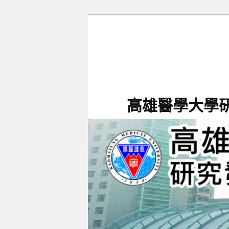
跳
跳
至
至
主
輔
要
助
內
內
容
容
高雄醫學大學