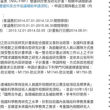
015臺奧（NSC-FWF）雙邊研討會及研究計畫。相關申請細節請
F）雙邊科技合作協議補助申請須知」
。申請日期與截止日期（均
）：
02.05（會議應於2014.07.01-2014.12.31期間舉辦）
07.31（會議應於2015.01.01-2015.06.30期間舉辦）
013.12.01-2014.02.05（計畫執行日期2014.08.01-
門之防災科技研究計畫係配合國家災害防治政策、全國科技會議
等所規劃之目標導向型研究計畫，為鼓勵研究人員以團隊方式進
只接受整合型計畫申請，每一整合型計畫必須有三件以上之子計
學門徵求課題有興趣之研究人員組成研究團隊，並依本公告所列
課題與研究內容研提總、子計畫書，申請時程、方式與其他規定
計畫徵求公告辦理。申請計畫請以下列學門代碼選擇適當領域：
0-防災坡地，M1730-防災洪旱，M1740-防災地震，M1750-防
員會補助科學與技術人員國外短期研究公費支給項目及標準表」
補助科學與技術人員國外短期研究須知」，並自103年1月1日
選「國際合作處」各類補助辦法及補助標準，參考列印使用。
升我國科學教育研究之水準，針對目前國內各階段科學教育重要
趨勢，並展望未來國內科學教育之需求，考量國內相關研究人