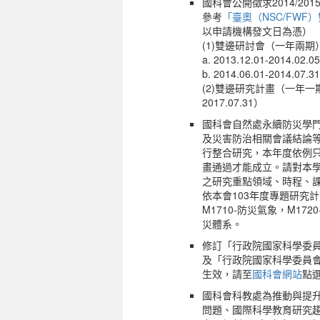
國科會公開徵求2014/2
參考
「臺奧（NSC/FW
以申請機構發文日為憑）
(1)雙邊研討會（一年兩期
a. 2013.12.01-2014.
b. 2014.06.01-2014.
(2)雙邊研究計畫（一年一期）：2
2017.07.31）
國科會自然處永續防災學
及災害防治相關會議結論
行整合研究，本年度依例
畫通過才能成立。請對本
之研究重點領域、時程、
依本會103年度專題研究
M1710-防災氣象，M172
災體系。
修訂「行政院國家科學委
及「行政院國家科學委員會
生效，請至
國科會網站
點
國科會科教處為推動與提
問題、國際科學教育研究