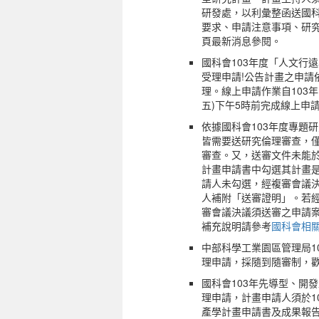
研發處，以利彙整函送國
要求、申請注意事項、研究
頁最新消息參閱。
國科會103年度「人文行
受理申請!公告計畫之申請
理。線上申請作業自103年
五)下午5時前完成線上申
依據國科會103年度專題
皆需要送研究倫理審查，
審查。又，送審文件未能
計畫申請書中勾選其計畫
請人未勾選，經複審會議
人補附「送審證明」。若
審會議決議須送審之申請案
補充說明請參考
國科會相
中部科學工業園區管理局1
理申請，採隨到隨審制，
國科會103年先導型、開
理申請，計畫申請人須於1
產學計畫申請書及成果報