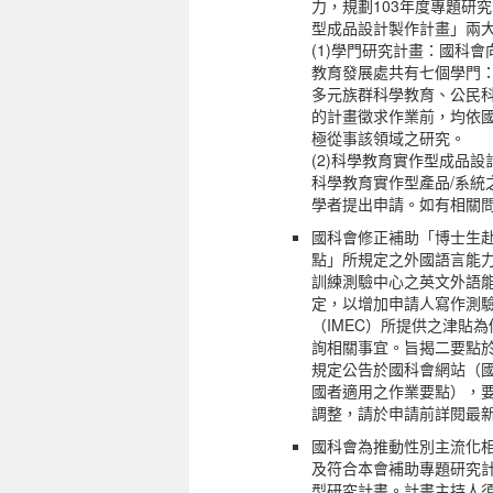
力，規劃103年度專題研
型成品設計製作計畫」兩
(1)學門研究計畫：國科
教育發展處共有七個學門
多元族群科學教育、公民
的計畫徵求作業前，均依
極從事該領域之研究。
(2)科學教育實作型成品
科學教育實作型產品/系統
學者提出申請。如有相關
國科會修正補助「博士生
點」所規定之外國語言能
訓練測驗中心之英文外語能
定，以增加申請人寫作測
（IMEC）所提供之津貼
詢相關事宜。旨揭二要點於1
規定公告於國科會網站（國
國者適用之作業要點），
調整，請於申請前詳閱最
國科會為推動性別主流化
及符合本會補助專題研究
型研究計畫。計畫主持人須