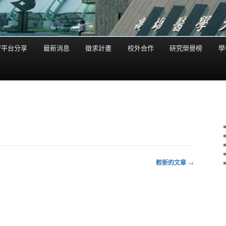
/平台分享
最新消息
徵求計畫
校外合作
研究榮譽榜
學
較新的文章
→