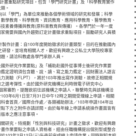
究計畫重點研究項目，包含「學門研究計畫」及「科學教育實作
大類。
會向以「學門」為單位來推動各個學術領域的研究和發展；科學
：數學教育、科學教育、資訊教育、應用科學教育、醫學教育、
科技素養傳播與教育(原科普教育與傳播）。各學門於一年一度
國家需要與國內外趨勢訂定計畫徵求重點項目，鼓勵研究人員積
設計製作計畫：自100年度開始徵求的計畫類型，目的在推動國內
之研發，並培育相關人才，歡迎有興趣之公私立大學院校專家
問題，請洽科教處各學門承辦人員。
赴國外研究作業要點」及「補助赴國外從事博士後研究作業要
力鑑定證明須包含聽、說、讀、寫之能力鑑定，因財團法人語言
力測驗（FLPT），將於103年推出寫作測驗，故修正相關規
驗之選考彈性。由於國外研究機構比利時微電子研究中心
為個案審酌，提醒欲前往該機構之申請人，聯繫時先與該機構洽
03年6月1日至7月31日中午12時之期間受理線上申請，相關
科會首頁／國際合作處／各類補助辦法／103年申請104年出
要點下方之附件亦請詳閱。由於每年線上申請系統操作畫面皆有
新版本之應注意事項。
相關研究，特規劃「性別與科技研究」計畫之徵求，歡迎有興趣
計畫作業要點之申請人資格者，經由任職機構提出個別型或整合
於103年2月12日(三)午夜前完成線上申請作業，同時副知本校