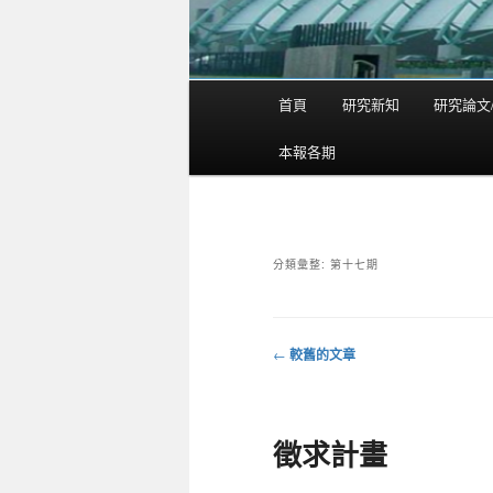
首頁
研究新知
研究論文
主
要
本報各期
選
單
分類彙整:
第十七期
←
較舊的文章
文
章
導
徵求計畫
覽