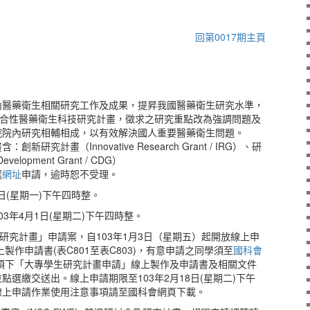
回第0017期主頁
內醫藥衛生相關研究工作及成果，提昇我國醫藥衛生研究水準，
整合性醫藥衛生科技研究計畫，徵求之研究重點改為強調問題及
院院內研究相輔相成，以有效解決國人重要醫藥衛生問題。
研究計畫（Innovative Research Grant / IRG）、研
elopment Grant / CDG）
選
網址
申請，逾時恕不受理。
0日(星期一)下午四時整。
3年4月1日(星期二)下午四時整。
生研究計畫」申請案，自103年1月3日（星期五）起開放線上申
製作申請書(表C801至表C803)，有意申請之同學須至
國科會
」項下「大專學生研究計畫申請」線上製作及申請書及相關文件
點選繳交送出。線上申請期限至103年2月18日(星期二)下午
及線上申請作業使用注意事項請至國科會網頁下載。