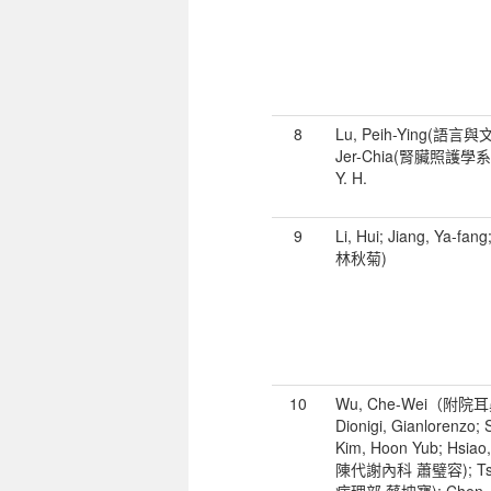
8
Lu, Peih-Ying(語言
Jer-Chia(腎臟照護學系 蔡
Y. H.
9
Li, Hui; Jiang, Ya-fa
林秋菊)
10
Wu, Che-Wei（附
Dionigi, Gianlorenzo; S
Kim, Hoon Yub; Hsi
陳代謝內科 蕭璧容); Tsa