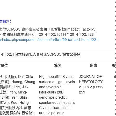
供資料）
I/SSCI資料庫且發表期刊影響指數(Imapact Factor>5)
期資料庫更新日期：2014年02月01日至2014年02月28
tw/index.php/component/content/article/29-sci-ssci-honor/221-
014年02月份本校研究人員發表SCI/SSCI論文榮譽榜
/
單位
篇名
出處
影
 余明隆); Dai, Chia-
High hepatitis B virus
JOURNAL OF
9
); Huang, Chung-
surface antigen levels
HEPATOLOGY
峰); Lee, Jia-
and favorable
v.60 n.2 p.253-
; Yeh, Ming-
interleukin 28B
259
); Yeh, Shih-
genotype predict
); Kuo, Hsing-
spontaneous hepatitis
-Fu(附院肝膽胰內科 黃志
C virus clearance in
ing(附院腎臟內科 張哲銘);
uremic patients