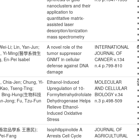
nanoclusters and their
application to
quantitative matrix-
assisted laser
desorption/ionization
mass spectrometry
ei-Li; Lin, Yan-Jun;
A novel role of the
INTERNATIONAL
6
en, Yi-Ming(醫學系微生
tumor suppressor
JOURNAL OF
En-Pei Isabel
GNMT in cellular
CANCER v.134
defense against DNA
n.4 p.799-810
damage
, Chia-Jen; Chung, Yi-
Ethanol-Induced
MOLECULAR
5
Kao, Tseng-Ting;
Upregulation of 10-
AND CELLULAR
n, Bing-Hung(生物科技
Formyltetrahydrofolate
BIOLOGY v.34
-Jong; Fu, Tzu-Fun
Dehydrogenase Helps
n.3 p.498-509
Relieve Ethanol-
Induced Oxidative
Stress
vid(香妝品學系 王惠民);
Isophilippinolide A
JOURNAL OF
2
Pei-Fang
Arrests Cell Cycle
AGRICULTURAL