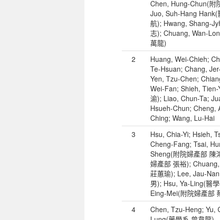
Chen, Hung-Chun
Juo, Suh-Hang H
航); Hwang, Shan
志); Chuang, Wan
萬龍)
2
Huang, Wei-Chieh; Ch
Te-Hsuan; Chang, Jer-
Yen, Tzu-Chen; Chian
Wei-Fan; Shieh, T
渝); Liao, Chun-Ta; Ju
Hsueh-Chun; Cheng, A
Ching; Wang, Lu-Hai
3
Hsu, Chia-Yi; Hsieh, T
Cheng-Fang; Tsai, Hu
Sheng(附院婦產部 陳鴻昇
婦產部 張裕); Chuang,
莊蕙瑜); Lee, Jau
男); Hsu, Ya-Ling(
Eing-Mei(附院婦產部
4
Chen, Tzu-Heng; Yu, 
Lung(藥學系 曾韋龍)