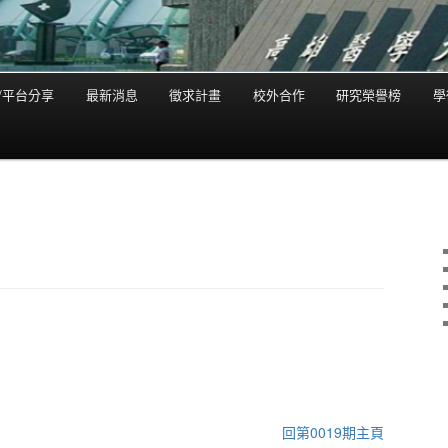
/平台分享
最新消息
徵求計畫
校外合作
研究榮譽榜
學
回第0019期主頁