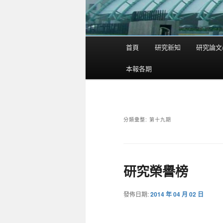
首頁
研究新知
研究論文
主
要
本報各期
選
單
分類彙整:
第十九期
研究榮譽榜
發佈日期:
2014 年 04 月 02 日