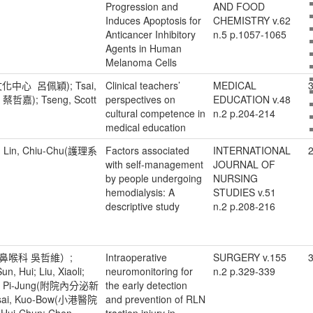
Progression and
AND FOOD
Induces Apoptosis for
CHEMISTRY v.62
Anticancer Inhibitory
n.5 p.1057-1065
Agents in Human
Melanoma Cells
與文化中心 呂佩穎); Tsai,
Clinical teachers’
MEDICAL
3
哲嘉); Tseng, Scott
perspectives on
EDUCATION v.48
cultural competence in
n.2 p.204-214
medical education
ng; Lin, Chiu-Chu(護理系
Factors associated
INTERNATIONAL
2
with self-management
JOURNAL OF
by people undergoing
NURSING
hemodialysis: A
STUDIES v.51
descriptive study
n.2 p.208-216
院耳鼻喉科 吳哲維）;
Intraoperative
SURGERY v.155
3
un, Hui; Liu, Xiaoli;
neuromonitoring for
n.2 p.329-339
ao, Pi-Jung(附院內分泌新
the early detection
i, Kuo-Bow(小港醫院
and prevention of RLN