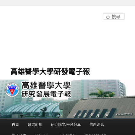
跳
跳
至
至
搜
主
輔
尋
要
助
內
內
容
容
高雄醫學大學研發電子報
首頁
研究新知
研究論文/平台分享
最新消息
主