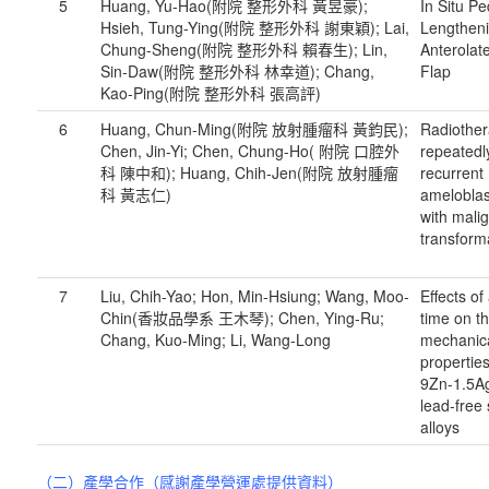
5
Huang, Yu-Hao(附院 整形外科 黃昱豪);
In Situ Pe
Hsieh, Tung-Ying(附院 整形外科 謝東穎); Lai,
Lengtheni
Chung-Sheng(附院 整形外科 賴春生); Lin,
Anterolat
Sin-Daw(附院 整形外科 林幸道); Chang,
Flap
Kao-Ping(附院 整形外科 張高評)
6
Huang, Chun-Ming(附院 放射腫瘤科 黃鈞民);
Radiother
Chen, Jin-Yi; Chen, Chung-Ho( 附院 口腔外
repeatedl
科 陳中和); Huang, Chih-Jen(附院 放射腫瘤
recurrent
科 黃志仁)
amelobla
with mali
transform
7
Liu, Chih-Yao; Hon, Min-Hsiung; Wang, Moo-
Effects of
Chin(香妝品學系 王木琴); Chen, Ying-Ru;
time on t
Chang, Kuo-Ming; Li, Wang-Long
mechanic
properties
9Zn-1.5A
lead-free 
alloys
（二）產學合作（感謝產學營運處提供資料）