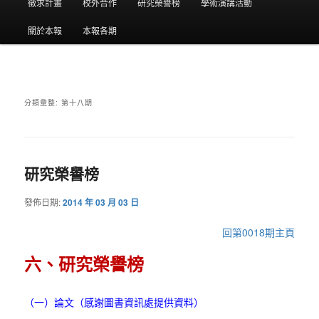
要
徵求計畫
校外合作
研究榮譽榜
學術演講活動
選
關於本報
本報各期
單
分類彙整:
第十八期
研究榮譽榜
發佈日期:
2014 年 03 月 03 日
回第0018期主頁
六、研究榮譽榜
（一）論文（感謝圖書資訊處提供資料）