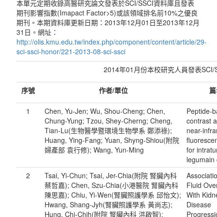
本單元定期收錄高醫研究論文發表於SCI/SSCI資料庫且發表
期刊影響指數(Imapact Factor>5)或該領域排名前10%之優良
期刊。本期資料庫更新日期：2013年12月01日至2013年12月
31日。網址：
http://olis.kmu.edu.tw/index.php/component/content/article/29-
sci-ssci-honor/221-2013-08-sci-ssci
2014年01月份本校研究人員發表SCI/
序號
作者
/
單位
篇
1
Chen, Yu-Jen; Wu, Shou-Cheng; Chen,
Peptide-
Chung-Yung; Tzou, Shey-Cherng; Cheng,
contrast 
Tian-Lu(生物醫學暨環境生物學系 鄭添祿);
near-infr
Huang, Ying-Fang; Yuan, Shyng-Shiou(附院
fluoresce
婦產部 袁行修); Wang, Yun-Ming
for intrat
legumain 
2
Tsai, Yi-Chun; Tsai, Jer-Chia(附院 腎臟內科
Associatio
蔡哲嘉); Chen, Szu-Chia(小港醫院 腎臟內科
Fluid Ove
陳思嘉); Chiu, Yi-Wen(腎臟照護學系 邱怡文);
With Kidn
Hwang, Shang-Jyh(腎臟照護學系 黃尚志);
Disease
Hung, Chi-Chih(附院 腎臟內科 洪啟智);
Progressi