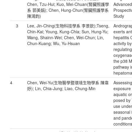
Chen, Tzu-Hui; Kuo, Mei-Chuan(腎臟照護學
Advanced
系 郭美娟); Chen, Hung-Chun(腎臟照護學系
Prospecti
陳鴻鈞)
Study
3
Lee, Jin-Ching(生物科技學系 李景欽);Tseng,
Androgra
Chin-Kai; Young, Kung-Chia; Sun, Hung-Yu;
exerts ant
Wang, Shainn-Wei; Chen, Wei-Chun; Lin,
hepatitis 
Chun-Kuang; Wu, Yu-Hsuan
activity b
regulatin
oxygenase
the p38 
pathway 
hepatoma 
4
Chen, Wei-Yu(生物醫學暨環境生物學系 陳韋
Assessin
妤); Lin, Chia-Jung; Liao, Chung-Min
exposure r
aquatic o
posed by 
use unde
seasonal 
and pand
condition