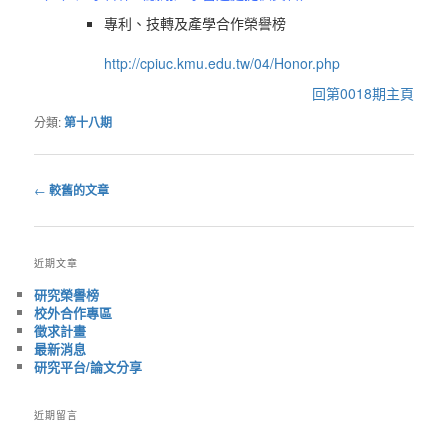
專利、技轉及產學合作榮譽榜
http://cpiuc.kmu.edu.tw/04/Honor.php
回第0018期主頁
分類:
第十八期
←
較舊的文章
文
章
導
近期文章
覽
研究榮譽榜
校外合作專區
徵求計畫
最新消息
研究平台/論文分享
近期留言